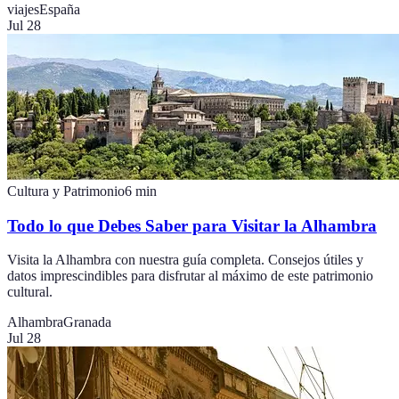
viajes
España
Jul 28
Cultura y Patrimonio
6
min
Todo lo que Debes Saber para Visitar la Alhambra
Visita la Alhambra con nuestra guía completa. Consejos útiles y
datos imprescindibles para disfrutar al máximo de este patrimonio
cultural.
Alhambra
Granada
Jul 28