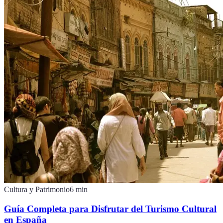
Cultura y Patrimonio
6
min
Guía Completa para Disfrutar del Turismo Cultural
en España