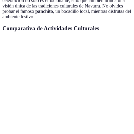
celebración no solo es emocionante, sino que también brinda una
visión única de las tradiciones culturales de Navarra. No olvides
probar el famoso
panchito
, un bocadillo local, mientras disfrutas del
ambiente festivo.
Comparativa de Actividades Culturales
Actividad Cultural
Ubicación
Rango de Fechas
Duració
Semana Santa
Sevilla
Marzo/Abril
7 días
Castells
Tarragona
Septiembre
1 día
Feria de Abril
Sevilla
Abril
7 días
Museos
Madrid
Todo el año
Variable