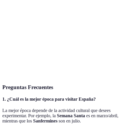
Festival de Mérida
Mérida
Julio/Agosto
Variable
Mercado San
Madrid
Todo el año
Variable
Miguel
Festival de Granada
Granada
Junio/Julio
Variable
Sanfermines
Pamplona
Julio
7 días
Preguntas Frecuentes
1. ¿Cuál es la mejor época para visitar España?
La mejor época depende de la actividad cultural que desees
experimentar. Por ejemplo, la
Semana Santa
es en marzo/abril,
mientras que los
Sanfermines
son en julio.