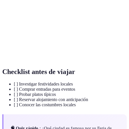
Asociaciones religiosas que organizan procesiones
Cofradías
durante la Semana Santa.
Torres humanas construidas durante celebraciones en
Castells
Cataluña.
Pequeñas raciones de comida típica española servidas
Tapas
en bares y restaurantes.
Checklist antes de viajar
[ ] Investigar festividades locales
[ ] Comprar entradas para eventos
[ ] Probar platos típicos
[ ] Reservar alojamiento con anticipación
[ ] Conocer las costumbres locales
🧠 Quiz rápido :
¿Qué ciudad es famosa por su Feria de