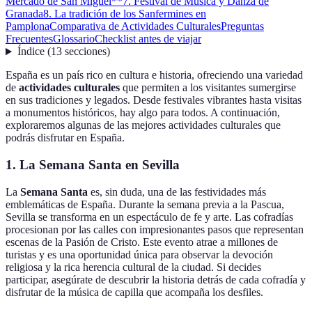
Mercado de San Miguel**
7. Festival de Música y Danza de
Granada
8. La tradición de los Sanfermines en
Pamplona
Comparativa de Actividades Culturales
Preguntas
Frecuentes
Glossario
Checklist antes de viajar
Índice
(
13
secciones
)
España es un país rico en cultura e historia, ofreciendo una variedad
de
actividades culturales
que permiten a los visitantes sumergirse
en sus tradiciones y legados. Desde festivales vibrantes hasta visitas
a monumentos históricos, hay algo para todos. A continuación,
exploraremos algunas de las mejores actividades culturales que
podrás disfrutar en España.
1. La Semana Santa en Sevilla
La
Semana Santa
es, sin duda, una de las festividades más
emblemáticas de España. Durante la semana previa a la Pascua,
Sevilla se transforma en un espectáculo de fe y arte. Las cofradías
procesionan por las calles con impresionantes pasos que representan
escenas de la Pasión de Cristo. Este evento atrae a millones de
turistas y es una oportunidad única para observar la devoción
religiosa y la rica herencia cultural de la ciudad. Si decides
participar, asegúrate de descubrir la historia detrás de cada cofradía y
disfrutar de la música de capilla que acompaña los desfiles.