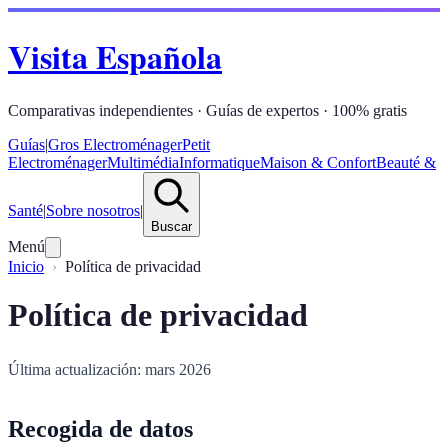
Visita Española
Comparativas independientes · Guías de expertos · 100% gratis
Guías
|
Gros Electroménager
Petit
Electroménager
Multimédia
Informatique
Maison & Confort
Beauté &
Santé
|
Sobre nosotros
|
Buscar
Menú
Inicio
Política de privacidad
Política de privacidad
Última actualización: mars 2026
Recogida de datos