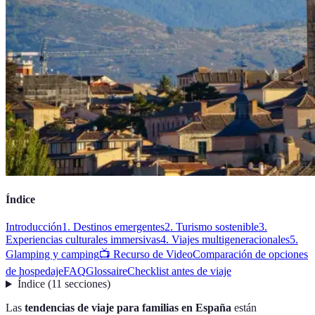
Índice
Introducción
1. Destinos emergentes
2. Turismo sostenible
3.
Experiencias culturales immersivas
4. Viajes multigeneracionales
5.
Glamping y camping
📺 Recurso de Video
Comparación de opciones
de hospedaje
FAQ
Glossaire
Checklist antes de viaje
Índice
(
11
secciones
)
Las
tendencias de viaje para familias en España
están