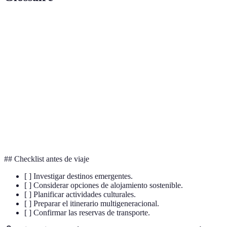
Terme
Définición
Camping de lujo con comodidades
Glamping
modernas.
Viajes
Viajes que incluyen varias generaciones de
multigeneracionales
una familia.
Alojamientos sostenibles con prácticas
Eco-alojamientos
ecológicas.
## Checklist antes de viaje
[ ] Investigar destinos emergentes.
[ ] Considerar opciones de alojamiento sostenible.
[ ] Planificar actividades culturales.
[ ] Preparar el itinerario multigeneracional.
[ ] Confirmar las reservas de transporte.