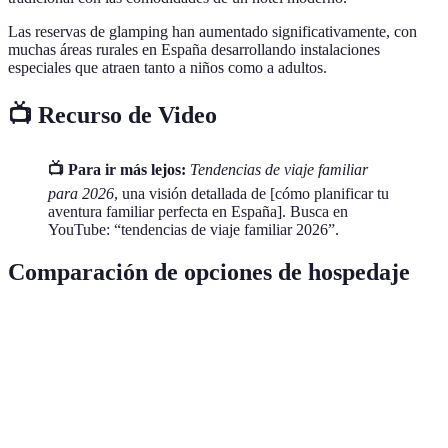
Las reservas de glamping han aumentado significativamente, con
muchas áreas rurales en España desarrollando instalaciones
especiales que atraen tanto a niños como a adultos.
📺 Recurso de Video
📺 Para ir más lejos:
Tendencias de viaje familiar
para 2026
, una visión detallada de [cómo planificar tu
aventura familiar perfecta en España]. Busca en
YouTube: “tendencias de viaje familiar 2026”.
Comparación de opciones de hospedaje
Característica
Hoteles tradicionales
Glamping
Eco-aloj
Media-
Comodidad
Alta
Media
Alta
Costo
Alto
Medio
Medio