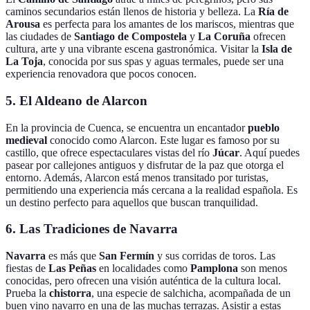
caminos secundarios están llenos de historia y belleza. La
Ría de
Arousa
es perfecta para los amantes de los mariscos, mientras que
las ciudades de
Santiago de Compostela
y
La Coruña
ofrecen
cultura, arte y una vibrante escena gastronómica. Visitar la
Isla de
La Toja
, conocida por sus spas y aguas termales, puede ser una
experiencia renovadora que pocos conocen.
5. El Aldeano de Alarcon
En la provincia de Cuenca, se encuentra un encantador
pueblo
medieval
conocido como Alarcon. Este lugar es famoso por su
castillo, que ofrece espectaculares vistas del río
Júcar
. Aquí puedes
pasear por callejones antiguos y disfrutar de la paz que otorga el
entorno. Además, Alarcon está menos transitado por turistas,
permitiendo una experiencia más cercana a la realidad española. Es
un destino perfecto para aquellos que buscan tranquilidad.
6. Las Tradiciones de Navarra
Navarra
es más que
San Fermín
y sus corridas de toros. Las
fiestas de
Las Peñas
en localidades como
Pamplona
son menos
conocidas, pero ofrecen una visión auténtica de la cultura local.
Prueba la
chistorra
, una especie de salchicha, acompañada de un
buen vino navarro en una de las muchas terrazas. Asistir a estas