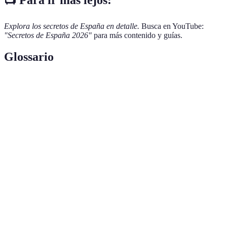
Explora los secretos de España en detalle.
Busca en YouTube:
"Secretos de España 2026"
para más contenido y guías.
Glossario
Terme
Définition
Cerveza
Tipo de cerveza producida en pequeñas
Artesanal
cantidades siguiendo métodos tradicionales.
Un arte popular español que incluye música,
Flamenco
danza y cante, representando la cultura de
Andalucía.
Un lugar donde se ofrecen diferentes stands de
Mercado
comida, permitiendo a los visitantes degustar
Gastronómico
diversas especialidades locales.