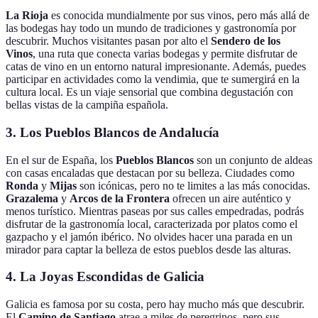
La Rioja
es conocida mundialmente por sus vinos, pero más allá de
las bodegas hay todo un mundo de tradiciones y gastronomía por
descubrir. Muchos visitantes pasan por alto el
Sendero de los
Vinos
, una ruta que conecta varias bodegas y permite disfrutar de
catas de vino en un entorno natural impresionante. Además, puedes
participar en actividades como la vendimia, que te sumergirá en la
cultura local. Es un viaje sensorial que combina degustación con
bellas vistas de la campiña española.
3. Los Pueblos Blancos de Andalucía
En el sur de España, los
Pueblos Blancos
son un conjunto de aldeas
con casas encaladas que destacan por su belleza. Ciudades como
Ronda
y
Mijas
son icónicas, pero no te limites a las más conocidas.
Grazalema
y
Arcos de la Frontera
ofrecen un aire auténtico y
menos turístico. Mientras paseas por sus calles empedradas, podrás
disfrutar de la gastronomía local, caracterizada por platos como el
gazpacho y el jamón ibérico. No olvides hacer una parada en un
mirador para captar la belleza de estos pueblos desde las alturas.
4. La Joyas Escondidas de Galicia
Galicia es famosa por su costa, pero hay mucho más que descubrir.
El
Camino de Santiago
atrae a miles de peregrinos, pero sus