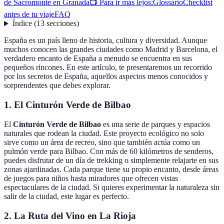
de Sacromonte en Granada
📺 Para ir más lejos:
Glossario
Checklist
antes de tu viaje
FAQ
Índice
(
13
secciones
)
España es un país lleno de historia, cultura y diversidad. Aunque
muchos conocen las grandes ciudades como Madrid y Barcelona, el
verdadero encanto de España a menudo se encuentra en sus
pequeños rincones. En este artículo, te presentaremos un recorrido
por los secretos de España, aquellos aspectos menos conocidos y
sorprendentes que debes explorar.
1. El Cinturón Verde de Bilbao
El
Cinturón Verde de Bilbao
es una serie de parques y espacios
naturales que rodean la ciudad. Este proyecto ecológico no solo
sirve como un área de recreo, sino que también actúa como un
pulmón verde para Bilbao. Con más de 60 kilómetros de senderos,
puedes disfrutar de un día de trekking o simplemente relajarte en sus
zonas ajardinadas. Cada parque tiene su propio encanto, desde áreas
de juegos para niños hasta miradores que ofrecen vistas
espectaculares de la ciudad. Si quieres experimentar la naturaleza sin
salir de la ciudad, este lugar es perfecto.
2. La Ruta del Vino en La Rioja