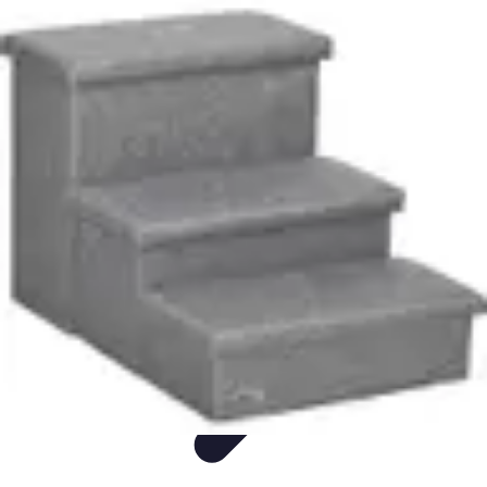
Visita Española
Consejos de Viaje
Alojamiento
Estilo de Vida
Destinos
Cultura
Visita Española