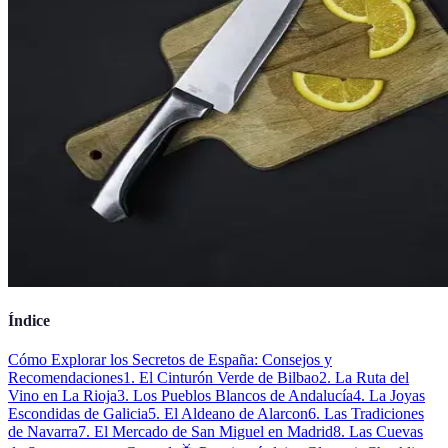
Índice
Cómo Explorar los Secretos de España: Consejos y
Recomendaciones
1. El Cinturón Verde de Bilbao
2. La Ruta del
Vino en La Rioja
3. Los Pueblos Blancos de Andalucía
4. La Joyas
Escondidas de Galicia
5. El Aldeano de Alarcon
6. Las Tradiciones
de Navarra
7. El Mercado de San Miguel en Madrid
8. Las Cuevas