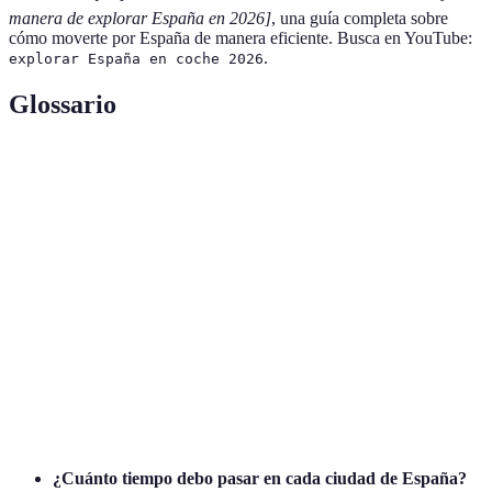
manera de explorar España en 2026]
, una guía completa sobre
cómo moverte por España de manera eficiente. Busca en YouTube:
.
explorar España en coche 2026
Glossario
Terme
Définition
Un plan detallado que indica el recorrido y
Itinerario
actividades de un viaje.
Alquiler
Servicio que permite rentar un vehículo para el
de coche
transporte durante un período determinado.
Lugares de interés popular a los que los viajeros
Destinos
acuden para disfrutar de actividades de ocio, cultura,
turísticos
gastronomía, etc.
¿Cuánto tiempo debo pasar en cada ciudad de España?