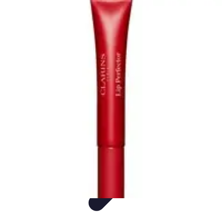
Visita Española
Consejos de Viaje
Alojamiento
Estilo de Vida
Destinos
Cultura
Visita Española