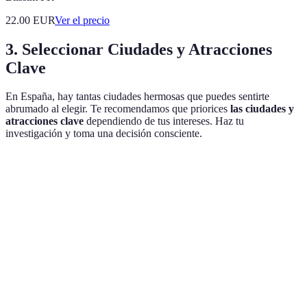
22.00
EUR
Ver el precio
3. Seleccionar Ciudades y Atracciones
Clave
En España, hay tantas ciudades hermosas que puedes sentirte
abrumado al elegir. Te recomendamos que priorices
las ciudades y
atracciones clave
dependiendo de tus intereses. Haz tu
investigación y toma una decisión consciente.
Ciudad
Atracción Principal
Actividades Sugeridas
Ga
Madrid
Museo del Prado
Pasear por el Retiro
Ta
Barcelona
Sagrada Familia
Barrio Gótico
Pae
Sevilla
Alcázar de Sevilla
Ver flamenco en Triana
Jam
Granada
Alhambra
Pasear por el Albaicín
Tet