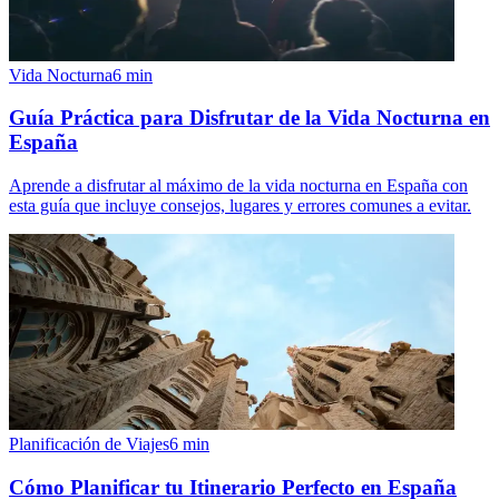
Vida Nocturna
6
min
Guía Práctica para Disfrutar de la Vida Nocturna en
España
Aprende a disfrutar al máximo de la vida nocturna en España con
esta guía que incluye consejos, lugares y errores comunes a evitar.
Planificación de Viajes
6
min
Cómo Planificar tu Itinerario Perfecto en España