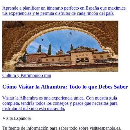
Aprende a planificar un itinerario perfecto en España que maximice
tus experiencias y te permita disfrutar de cada rincón del país.
Cultura y Patrimonio
5
min
Cómo Visitar la Alhambra: Todo lo que Debes Saber
Visitar la Alhambra es una experiencia única. Con nuestra guía
completa, tendrás todos los consejos y pasos que necesitas para
disfrutar al máximo esta maravilla.
Visita Española
Tu fuente de información para saber todo sobre
visitaespanola.es
.