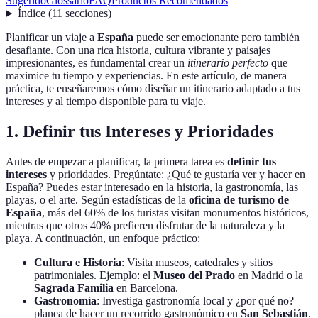
Sugerido
Glossario
FAQ
Productos Recomendados
Índice
(
11
secciones
)
Planificar un viaje a
España
puede ser emocionante pero también
desafiante. Con una rica historia, cultura vibrante y paisajes
impresionantes, es fundamental crear un
itinerario perfecto
que
maximice tu tiempo y experiencias. En este artículo, de manera
práctica, te enseñaremos cómo diseñar un itinerario adaptado a tus
intereses y al tiempo disponible para tu viaje.
1. Definir tus Intereses y Prioridades
Antes de empezar a planificar, la primera tarea es
definir tus
intereses
y prioridades. Pregúntate: ¿Qué te gustaría ver y hacer en
España? Puedes estar interesado en la historia, la gastronomía, las
playas, o el arte. Según estadísticas de la
oficina de turismo de
España
, más del 60% de los turistas visitan monumentos históricos,
mientras que otros 40% prefieren disfrutar de la naturaleza y la
playa. A continuación, un enfoque práctico:
Cultura e Historia
: Visita museos, catedrales y sitios
patrimoniales. Ejemplo: el
Museo del Prado
en Madrid o la
Sagrada Familia
en Barcelona.
Gastronomía
: Investiga gastronomía local y ¿por qué no?
planea de hacer un recorrido gastronómico en
San Sebastián
.