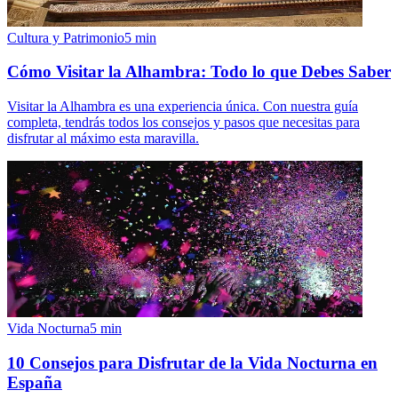
Cultura y Patrimonio
5
min
Cómo Visitar la Alhambra: Todo lo que Debes Saber
Visitar la Alhambra es una experiencia única. Con nuestra guía
completa, tendrás todos los consejos y pasos que necesitas para
disfrutar al máximo esta maravilla.
Vida Nocturna
5
min
10 Consejos para Disfrutar de la Vida Nocturna en
España