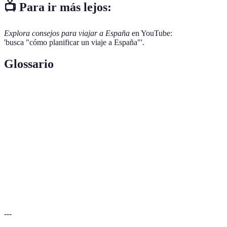
📺 Para ir más lejos:
Explora consejos para viajar a España
en YouTube:
'busca "cómo planificar un viaje a España"'.
Glossario
Terme
Définition
Itinerario
Plan detallado de rutas y actividades programadas.
Presupuesto
Cantidad de dinero asignada a un viaje o actividad.
Viaje
Permiso de viaje por los países del espacio
Schengen
Schengen, incluyendo España.
---