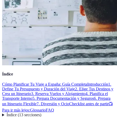
Índice
Cómo Planificar Tu Viaje a España: Guía Completa
Introducción
1.
Define Tu Presupuesto y Duración del Viaje
2. Elige Tus Destinos y
Crea un Itinerario
3. Reserva Vuelos y Alojamiento
4. Planifica el
Transporte Interno
5. Prepara Documentación y Seguros
6. Prepara
un Itinerario Flexible
7. Diversión y Ocio
Checklist antes de partir
📺
Para ir más lejos:
Glossario
FAQ
Índice
(
13
secciones
)