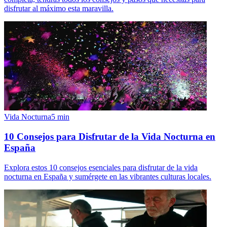
disfrutar al máximo esta maravilla.
Vida Nocturna
5
min
10 Consejos para Disfrutar de la Vida Nocturna en
España
Explora estos 10 consejos esenciales para disfrutar de la vida
nocturna en España y sumérgete en las vibrantes culturas locales.