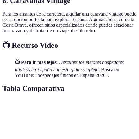
8. Caravanas Vintage
Para los amantes de la carretera, alquilar una caravana vintage puede
ser la opción perfecta para explorar España. Algunas áreas, como la
Costa Brava, ofrecen sitios especializados donde puedes estacionar
tu caravana y disfrutar de un viaje al estilo retro.
📺 Recurso Video
📺 Para ir más lejos:
Descubre los mejores hospedajes
atípicos en España con esta guía completa
. Busca en
YouTube: "hospedajes únicos en España 2026".
Tabla Comparativa
Tipo de Hospedaje
Ubicación
Experiencia
Precio medio
Conexión
Girona,
Cabañas en Árboles
con la
120€
País Vasco
naturaleza