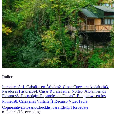
Índice
Introducción
1. Cabañas en Árboles
2. Casas Cueva en Andalucía
3.
Paradores Históricos
4. Casas Rurales en el Norte
5. Alojamientos
Flotantes
6. Hospedajes Españoles en Fincas
7. Bungalows en los
Pirineos
8. Caravanas Vintage
📺 Recurso Video
Tabla
Comparativa
Glosario
Checklist para Elegir Hospedaje
Índice
(
13
secciones
)