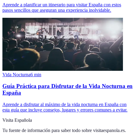
Aprende a planificar un itinerario para visitar España con estos
pasos sencillos que aseguran una experiencia inolvidable.
Vida Nocturna
6
min
Guía Práctica para Disfrutar de la Vida Nocturna en
España
Aprende a disfrutar al máximo de la vida nocturna en España con
esta guía que incluye consejos, lugares y errores comunes a evitar.
Visita Española
Tu fuente de información para saber todo sobre
visitaespanola.es
.