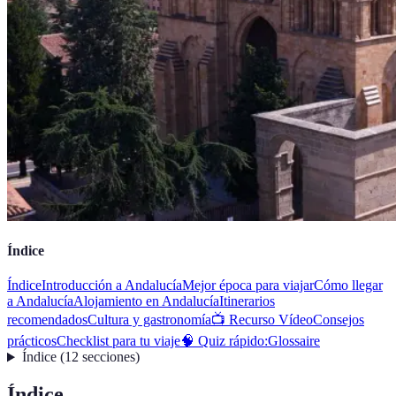
Índice
Índice
Introducción a Andalucía
Mejor época para viajar
Cómo llegar
a Andalucía
Alojamiento en Andalucía
Itinerarios
recomendados
Cultura y gastronomía
📺 Recurso Vídeo
Consejos
prácticos
Checklist para tu viaje
🧠 Quiz rápido:
Glossaire
Índice
(
12
secciones
)
Índice