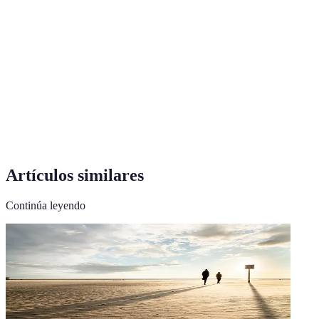
Terme
Définition
Un género de música y danza originario de
Flamenco
Andalucía.
Tradición de descanso durante el mediodía en
Siesta
regiones cálidas.
Gazpacho
Sopa fría típica de Andalucía hecha a base de tomates.
Artículos similares
Continúa leyendo