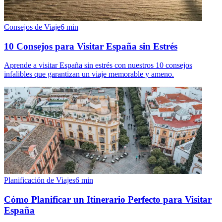
Consejos de Viaje
6
min
10 Consejos para Visitar España sin Estrés
Aprende a visitar España sin estrés con nuestros 10 consejos
infalibles que garantizan un viaje memorable y ameno.
Planificación de Viajes
6
min
Cómo Planificar un Itinerario Perfecto para Visitar
España