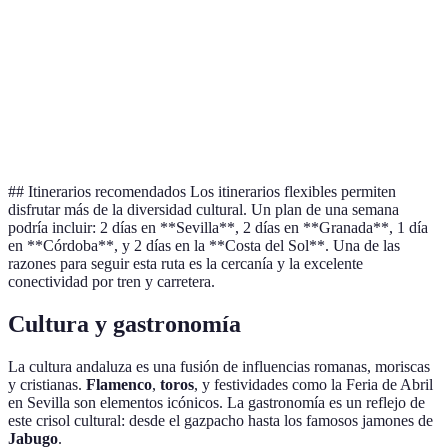
Posible
Airbnb
€30-80/noche
Autenticidad
ruido
Hotel
€50-200/noche
Confort
Costoso
Servicios
Hostal
€20-50/noche
Económico
limitados
## Itinerarios recomendados Los itinerarios flexibles permiten
disfrutar más de la diversidad cultural. Un plan de una semana
podría incluir: 2 días en **Sevilla**, 2 días en **Granada**, 1 día
en **Córdoba**, y 2 días en la **Costa del Sol**. Una de las
razones para seguir esta ruta es la cercanía y la excelente
conectividad por tren y carretera.
Cultura y gastronomía
La cultura andaluza es una fusión de influencias romanas, moriscas
y cristianas.
Flamenco
,
toros
, y festividades como la Feria de Abril
en Sevilla son elementos icónicos. La gastronomía es un reflejo de
este crisol cultural: desde el gazpacho hasta los famosos jamones de
Jabugo
.