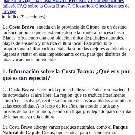
planear tu viaje a la Costa Brava
5. Recursos y recomendaciones
útiles
6. FAQ sobre la Costa Brava
7. Glossario
8. Checklist antes de
tu viaje
Índice
(
9
secciones
)
La
Costa Brava
, situada en la provincia de Girona, es un destino
turístico popular que se extiende desde la frontera francesa hasta
Blanes, ofreciendo una combinación única de paisajes naturales,
playas de ensueño y una rica cultura local. Este artículo te
proporcionará información detallada sobre las mejores actividades y
lugares a visitar en esta impresionante costa, para que disfrutes de
unas vacaciones inolvidables.
1. Información sobre la Costa Brava: ¿Qué es y por
qué es tan especial?
La
Costa Brava
es conocida por su belleza escénica y su variedad
de actividades al aire libre. La región, que se traduce literalmente
como 'costa salvaje', recibe su nombre de sus acantilados abruptos y
calas escondidas. A lo largo de los años, ha atraído a artistas y
turistas de todo el mundo, siendo un lugar privilegiado para disfrutar
de la naturaleza y la cultura.
La Costa Brava alberga varios parques naturales, como el
Parque
Natural de Cap de Creus
, que es ideal para el senderismo.