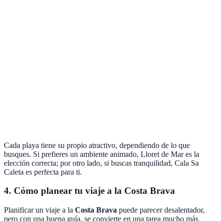
Cala Sa
Relajación,
ambiente
Acceso a pie
Caleta
fotografía
tranquilo
Deportes
Playa de
Vivacidad,
acuáticos,
Muy fácil
Lloret de
servicios
vida
acceso
Mar
turísticos
nocturna
Cala del
Aislada y
Senderismo,
Senyor
Difícil acceso
escondida
baño
Ramón
Cada playa tiene su propio atractivo, dependiendo de lo que
busques. Si prefieres un ambiente animado, Lloret de Mar es la
elección correcta; por otro lado, si buscas tranquilidad, Cala Sa
Caleta es perfecta para ti.
4. Cómo planear tu viaje a la Costa Brava
Planificar un viaje a la
Costa Brava
puede parecer desalentador,
pero con una buena guía, se convierte en una tarea mucho más