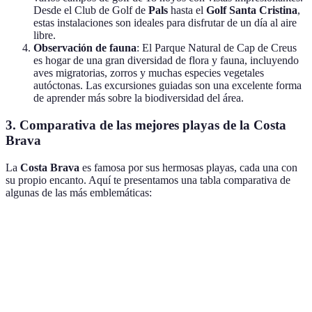
Desde el Club de Golf de
Pals
hasta el
Golf Santa Cristina
,
estas instalaciones son ideales para disfrutar de un día al aire
libre.
Observación de fauna
: El Parque Natural de Cap de Creus
es hogar de una gran diversidad de flora y fauna, incluyendo
aves migratorias, zorros y muchas especies vegetales
autóctonas. Las excursiones guiadas son una excelente forma
de aprender más sobre la biodiversidad del área.
3. Comparativa de las mejores playas de la Costa
Brava
La
Costa Brava
es famosa por sus hermosas playas, cada una con
su propio encanto. Aquí te presentamos una tabla comparativa de
algunas de las más emblemáticas:
Playa
Características
Actividades
Accesibilidad
Playa de
Arena dorada,
Snorkeling,
Fácil acceso
Aiguablava
aguas turquesas
kayak
en coche
Cala pequeña,