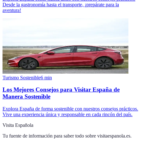
Desde la gastronomía hasta el transporte, ¡prepárate para la
aventura!
Turismo Sostenible
6
min
Los Mejores Consejos para Visitar España de
Manera Sostenible
Explora España de forma sostenible con nuestros consejos prácticos.
Vive una experiencia única y responsable en cada rincón del país.
Visita Española
Tu fuente de información para saber todo sobre
visitaespanola.es
.