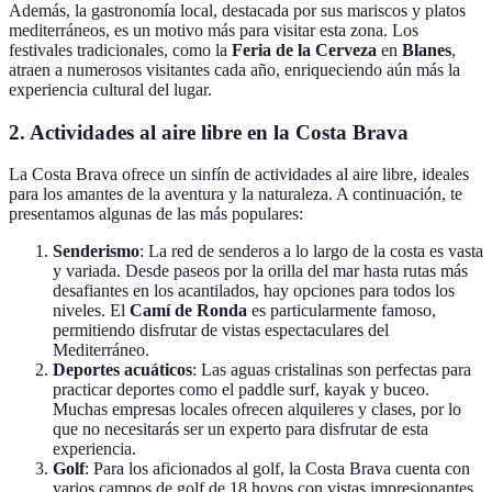
Además, la gastronomía local, destacada por sus mariscos y platos
mediterráneos, es un motivo más para visitar esta zona. Los
festivales tradicionales, como la
Feria de la Cerveza
en
Blanes
,
atraen a numerosos visitantes cada año, enriqueciendo aún más la
experiencia cultural del lugar.
2. Actividades al aire libre en la Costa Brava
La Costa Brava ofrece un sinfín de actividades al aire libre, ideales
para los amantes de la aventura y la naturaleza. A continuación, te
presentamos algunas de las más populares:
Senderismo
: La red de senderos a lo largo de la costa es vasta
y variada. Desde paseos por la orilla del mar hasta rutas más
desafiantes en los acantilados, hay opciones para todos los
niveles. El
Camí de Ronda
es particularmente famoso,
permitiendo disfrutar de vistas espectaculares del
Mediterráneo.
Deportes acuáticos
: Las aguas cristalinas son perfectas para
practicar deportes como el paddle surf, kayak y buceo.
Muchas empresas locales ofrecen alquileres y clases, por lo
que no necesitarás ser un experto para disfrutar de esta
experiencia.
Golf
: Para los aficionados al golf, la Costa Brava cuenta con
varios campos de golf de 18 hoyos con vistas impresionantes.