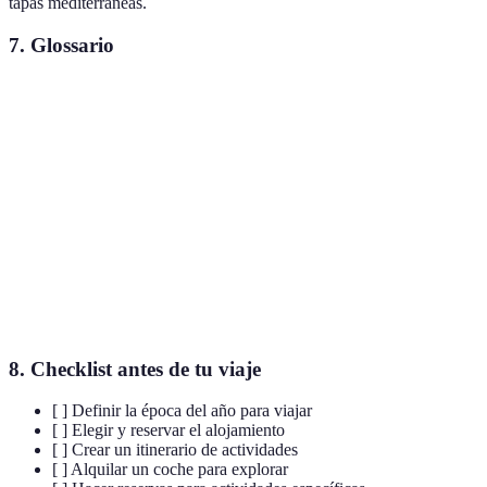
tapas mediterráneas.
7. Glossario
Terme
Définition
Actividad de caminar por senderos naturales para
Senderismo
disfrutar de la naturaleza.
Cala
Pequeña bahía o playa rodeada de acantilados.
Conjunto de prácticas culinarias, típicas de una
Gastronomía
región o país.
8. Checklist antes de tu viaje
[ ] Definir la época del año para viajar
[ ] Elegir y reservar el alojamiento
[ ] Crear un itinerario de actividades
[ ] Alquilar un coche para explorar