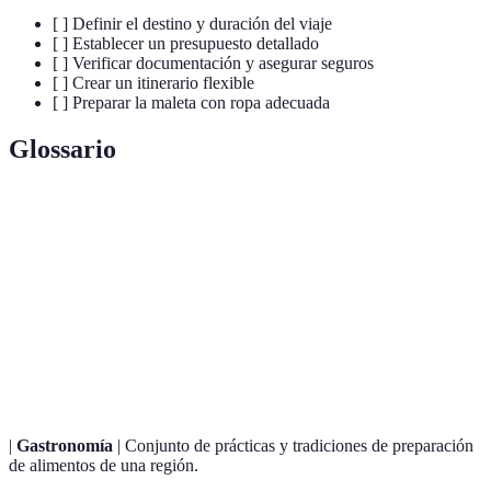
[ ] Definir el destino y duración del viaje
[ ] Establecer un presupuesto detallado
[ ] Verificar documentación y asegurar seguros
[ ] Crear un itinerario flexible
[ ] Preparar la maleta con ropa adecuada
Glossario
Terme
Définition
Plan detallado de actividades y lugares a visitar
Itinerario
durante un viaje.
Seguro
Póliza que protege al viajero ante imprevistos como
de viaje
cancelaciones o problemas de salud.
|
Gastronomía
| Conjunto de prácticas y tradiciones de preparación
de alimentos de una región.