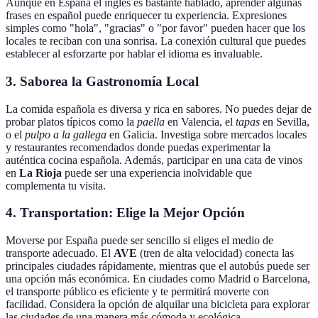
Aunque en España el inglés es bastante hablado, aprender algunas
frases en español puede enriquecer tu experiencia. Expresiones
simples como "hola", "gracias" o "por favor" pueden hacer que los
locales te reciban con una sonrisa. La conexión cultural que puedes
establecer al esforzarte por hablar el idioma es invaluable.
3. Saborea la Gastronomía Local
La comida española es diversa y rica en sabores. No puedes dejar de
probar platos típicos como la
paella
en Valencia, el
tapas
en Sevilla,
o el
pulpo a la gallega
en Galicia. Investiga sobre mercados locales
y restaurantes recomendados donde puedas experimentar la
auténtica cocina española. Además, participar en una cata de vinos
en
La Rioja
puede ser una experiencia inolvidable que
complementa tu visita.
4. Transportation: Elige la Mejor Opción
Moverse por España puede ser sencillo si eliges el medio de
transporte adecuado. El
AVE
(tren de alta velocidad) conecta las
principales ciudades rápidamente, mientras que el autobús puede ser
una opción más económica. En ciudades como Madrid o Barcelona,
el transporte público es eficiente y te permitirá moverte con
facilidad. Considera la opción de alquilar una bicicleta para explorar
las ciudades de una manera más cómoda y ecológica.