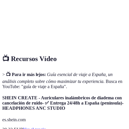
como aperitivo.
Celebración común en España, a menudo con música y
Fiesta
bailes.
Trenes de alta velocidad que conectan las principales
AVE
ciudades españolas.
📺 Recursos Vídeo
>
📺 Para ir más lejos:
Guía esencial de viaje a España, un
análisis completo sobre cómo maximizar tu experiencia.
Busca en
YouTube: "guía de viaje a España".
SHEIN CREATE - Auriculares inalámbricos de diadema con
cancelación de ruido- ✅ Entrega 24/48h a España (península)-
HEADPHONES ANC STUDIO
es.shein.com