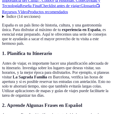
Importancia del Clima
7. Conoce la Historia
8. Conectividad y
Tecnología
Reseña Final
Checklist antes de viajar:
Glossario
📺
Recursos Vídeo
Productos recomendados
Índice
(
14
secciones
)
España es un país lleno de historia, cultura, y una gastronomía
única. Para disfrutar al máximo de tu
experiencia en España
, es
esencial estar preparado. Aquí te ofrecemos una serie de consejos
que te ayudarán a sacar el mayor provecho de tu visita a este
hermoso país.
1. Planifica tu Itinerario
Antes de viajar, es importante hacer una planificación adecuada de
tu itinerario. Investiga sobre los lugares que deseas visitar, sus
horarios, y la mejor época para disfrutarlos. Por ejemplo, si planeas
visitar
La Sagrada Familia
en Barcelona, verifica las horas de
apertura y si es posible reservar tus entradas con antelación. Esto no
solo te ahorrará tiempo, sino que también evitarás largas colas.
Utilizar aplicaciones de mapas y guías de viajes puede facilitarte la
tarea de organizar tus días.
2. Aprende Algunas Frases en Español