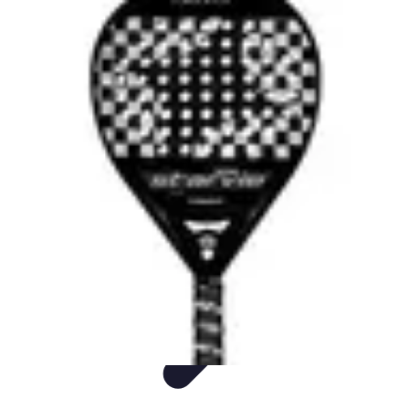
Visita Española
Consejos de Viaje
Alojamiento
Estilo de Vida
Destinos
Cultura
Visita Española