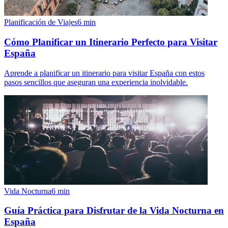
Planificación de Viajes
6
min
Cómo Planificar un Itinerario Perfecto para Visitar
España
Aprende a planificar un itinerario para visitar España con estos
pasos sencillos que aseguran una experiencia inolvidable.
Vida Nocturna
6
min
Guía Práctica para Disfrutar de la Vida Nocturna en
España