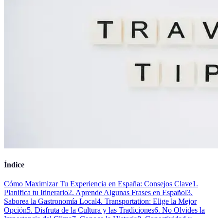
Índice
Cómo Maximizar Tu Experiencia en España: Consejos Clave
1.
Planifica tu Itinerario
2. Aprende Algunas Frases en Español
3.
Saborea la Gastronomía Local
4. Transportation: Elige la Mejor
Opción
5. Disfruta de la Cultura y las Tradiciones
6. No Olvides la