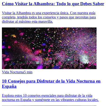
Cómo Visitar la Alhambra: Todo lo que Debes Saber
Visitar la Alhambra es una experiencia única. Con nuestra guía
completa, tendrás todos los consejos y pasos que necesitas para
disfrutar al máximo esta maravilla.
Vida Nocturna
5
min
10 Consejos para Disfrutar de la Vida Nocturna en
España
Explora estos 10 consejos esenciales para disfrutar de la vida
nocturna en España y sumérgete en las vibrantes culturas locales.