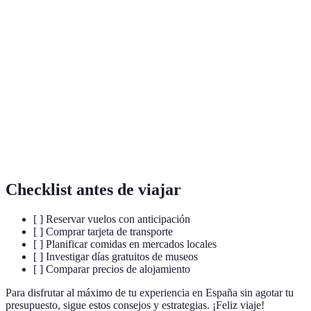
Terme
Définition
Tarjeta
Tarjeta de transporte en Madrid para viajes
Multi
ilimitados.
Menú del
Comida combinada que incluye un plato principal,
día
postre y bebida.
Tours
Paseos guiados por la ciudad sin coste, típicamente
gratuitos
basados en propinas.
Checklist antes de viajar
[ ] Reservar vuelos con anticipación
[ ] Comprar tarjeta de transporte
[ ] Planificar comidas en mercados locales
[ ] Investigar días gratuitos de museos
[ ] Comparar precios de alojamiento
Para disfrutar al máximo de tu experiencia en España sin agotar tu
presupuesto, sigue estos consejos y estrategias. ¡Feliz viaje!