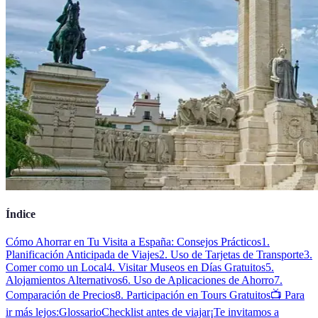
Índice
Cómo Ahorrar en Tu Visita a España: Consejos Prácticos
1.
Planificación Anticipada de Viajes
2. Uso de Tarjetas de Transporte
3.
Comer como un Local
4. Visitar Museos en Días Gratuitos
5.
Alojamientos Alternativos
6. Uso de Aplicaciones de Ahorro
7.
Comparación de Precios
8. Participación en Tours Gratuitos
📺 Para
ir más lejos:
Glossario
Checklist antes de viajar
¡Te invitamos a