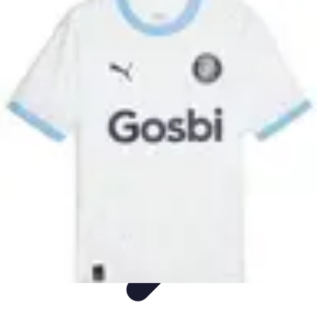
Visita Española
Consejos de Viaje
Alojamiento
Estilo de Vida
Destinos
Cultura
Visita Española