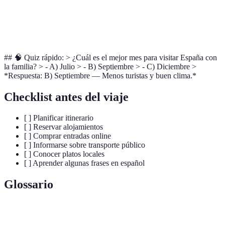
Transporte
10€
Ahorro
Eficiencia
Público
## 🧠 Quiz rápido: > ¿Cuál es el mejor mes para visitar España con
la familia? > - A) Julio > - B) Septiembre > - C) Diciembre >
*Respuesta: B) Septiembre — Menos turistas y buen clima.*
Checklist antes del viaje
[ ] Planificar itinerario
[ ] Reservar alojamientos
[ ] Comprar entradas online
[ ] Informarse sobre transporte público
[ ] Conocer platos locales
[ ] Aprender algunas frases en español
Glossario
Terme
Définition