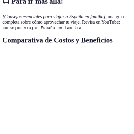
📺 Para ir más allá:
[Consejos esenciales para viajar a España en familia]
, una guía
completa sobre cómo aprovechar tu viaje. Revisa en YouTube:
.
consejos viajar España en familia
Comparativa de Costos y Beneficios
Actividad
Costo por Persona
Beneficio A
Beneficio B
Visita a
15€
Cultura
Diversión
Museos
Parque de
50€
Aventura
Entretenimien
Atracciones
Comida en
20€
Local
Práctico
Restaurante