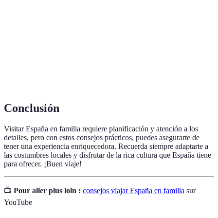
Pequeñas porciones de comida española ideales
Tapas
para compartir.
Costumbres
Tradiciones y prácticas culturales de un país.
Opciones donde los viajeros pueden hospedarse,
Alojamientos
como hoteles o apartamentos.
Conclusión
Visitar España en familia requiere planificación y atención a los
detalles, pero con estos consejos prácticos, puedes asegurarte de
tener una experiencia enriquecedora. Recuerda siempre adaptarte a
las costumbres locales y disfrutar de la rica cultura que España tiene
para ofrecer. ¡Buen viaje!
📺
Pour aller plus loin :
consejos viajar España en familia
sur
YouTube