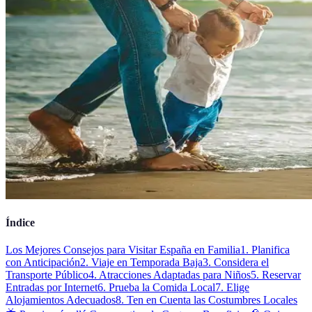
Índice
Los Mejores Consejos para Visitar España en Familia
1. Planifica
con Anticipación
2. Viaje en Temporada Baja
3. Considera el
Transporte Público
4. Atracciones Adaptadas para Niños
5. Reservar
Entradas por Internet
6. Prueba la Comida Local
7. Elige
Alojamientos Adecuados
8. Ten en Cuenta las Costumbres Locales