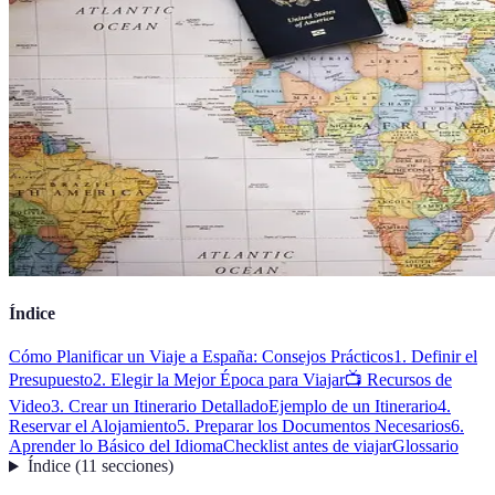
Índice
Cómo Planificar un Viaje a España: Consejos Prácticos
1. Definir el
Presupuesto
2. Elegir la Mejor Época para Viajar
📺 Recursos de
Video
3. Crear un Itinerario Detallado
Ejemplo de un Itinerario
4.
Reservar el Alojamiento
5. Preparar los Documentos Necesarios
6.
Aprender lo Básico del Idioma
Checklist antes de viajar
Glossario
Índice
(
11
secciones
)