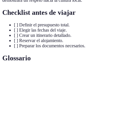
demostrará un respeto hacia la cultura local.
Checklist antes de viajar
[ ] Definir el presupuesto total.
[ ] Elegir las fechas del viaje.
[ ] Crear un itinerario detallado.
[ ] Reservar el alojamiento.
[ ] Preparar los documentos necesarios.
Glossario
Terme
Définition
Un plan que detalla los lugares a visitar durante
Itinerario
un viaje.
La cantidad de dinero asignada para un viaje
Presupuesto
específico.
Seguro de
Protección financiera ante imprevistos durante un