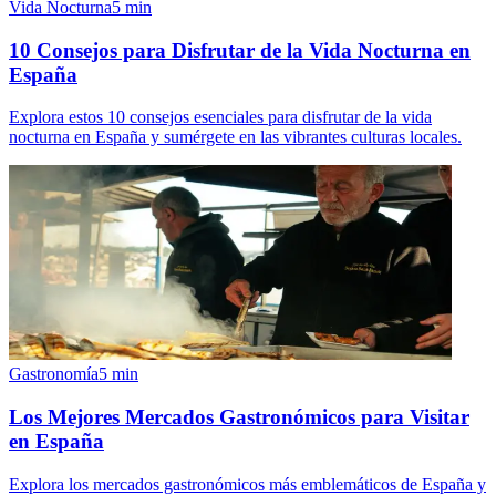
Vida Nocturna
5
min
10 Consejos para Disfrutar de la Vida Nocturna en
España
Explora estos 10 consejos esenciales para disfrutar de la vida
nocturna en España y sumérgete en las vibrantes culturas locales.
Gastronomía
5
min
Los Mejores Mercados Gastronómicos para Visitar
en España
Explora los mercados gastronómicos más emblemáticos de España y