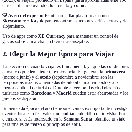
(2025), el viajero promedio en España gasta aproximadamente 100
euros al día, incluyendo alojamiento y comidas.
💡 Aviso del experto:
Es útil consultar plataformas como
Skyscanner
o
Kayak
para encontrar las mejores tarifas aéreas y de
alojamiento.
Uso de apps como
XE Currency
para mantener un control de
gastos sobre la marcha también es aconsejable.
2. Elegir la Mejor Época para Viajar
La elección de cuándo viajar es fundamental, ya que las condiciones
climáticas pueden alterar tu experiencia. En general, la
primavera
(marzo a junio) y el
otoño
(septiembre a noviembre) son las
temporadas más recomendadas debido al clima templado y a la
menor cantidad de turistas. Durante el verano, las ciudades más
turísticas como
Barcelona
y
Madrid
pueden estar abarrotadas y los
precios se disparan.
Si bien cada época del año tiene su encanto, es importante investigar
eventos locales o festivales que podrían coincidir con tu visita. Por
ejemplo, si estás interesado en la
Semana Santa
, planifica tu viaje
para finales de marzo o principios de abril.