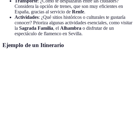
Transporte
: ¿Cómo te desplazarás entre las ciudades?
Considera la opción de trenes, que son muy eficientes en
España, gracias al servicio de
Renfe
.
Actividades
: ¿Qué sitios históricos o culturales te gustaría
conocer? Prioriza algunas actividades esenciales, como visitar
la
Sagrada Familia
, el
Alhambra
o disfrutar de un
espectáculo de flamenco en Sevilla.
Ejemplo de un Itinerario
Ciudad
Días
Actividades Principales
Museo del Prado, Parque del Retiro, Palacio
Madrid
3
Real
Barcelona
4
Sagrada Familia, Parque Güell, La Rambla
Sevilla
3
Real Alcázar, Catedral, Flamenco
Valencia
2
Ciudad de las Artes y las Ciencias, Playa