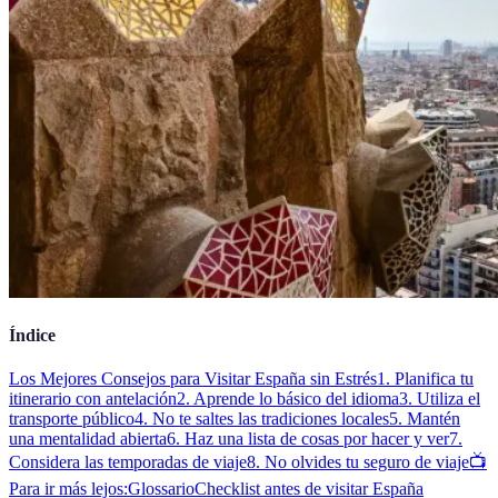
Índice
Los Mejores Consejos para Visitar España sin Estrés
1. Planifica tu
itinerario con antelación
2. Aprende lo básico del idioma
3. Utiliza el
transporte público
4. No te saltes las tradiciones locales
5. Mantén
una mentalidad abierta
6. Haz una lista de cosas por hacer y ver
7.
Considera las temporadas de viaje
8. No olvides tu seguro de viaje
📺
Para ir más lejos:
Glossario
Checklist antes de visitar España