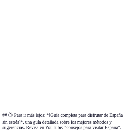
organización y
como Google
anticipada
tiempo
uso del tiempo
Maps
Mejora la
Aprender el
comunicación y
Superficie
Aprende frases
idioma
relación con
del idioma
básicas
locales
Puede ser
Transporte
Económico y
complicado
Descarga
público
efectivo
en horas
aplicaciones
pico
Participar en
Puede que
Enriquecimiento
Investiga antes
tradiciones
no todo te
cultural
asistir
locales
guste
## 📺 Para ir más lejos: *[Guía completa para disfrutar de España
sin estrés]*, una guía detallada sobre los mejores métodos y
sugerencias. Revisa en YouTube: "consejos para visitar España".