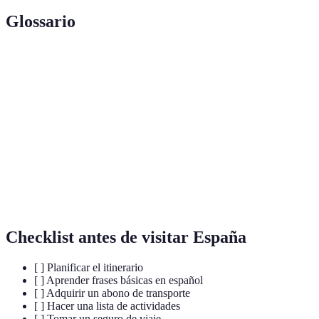
Glossario
Terme
Définition
Seguro de
Poliza que protege ante imprevistos durante un
viaje
viaje
Itinerario
Plan detallado de actividades durante un viaje
Costumbres y tradiciones de una región
Cultura local
específica
Checklist antes de visitar España
[ ] Planificar el itinerario
[ ] Aprender frases básicas en español
[ ] Adquirir un abono de transporte
[ ] Hacer una lista de actividades
[ ] Tomar un seguro de viaje