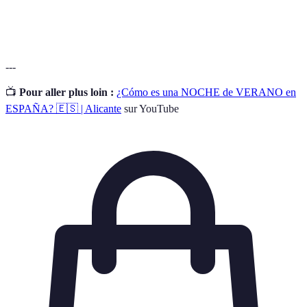
Bar de
Local donde se sirven principalmente bebidas
Copas
alcohólicas.
---
📺
Pour aller plus loin :
¿Cómo es una NOCHE de VERANO en
ESPAÑA? 🇪🇸 | Alicante
sur YouTube