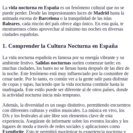
La
vida nocturna en España
es un fenómeno cultural que no se
puede perder. Desde las impresionantes luces de
Madrid
hasta la
animada escena de
Barcelona
o la tranquilidad de las islas
Baleares
, cada rincón del país ofrece algo único. En esta guía, te
mostraremos cómo aprovechar al máximo tus noches en diversas
ciudades españolas.
1. Comprender la Cultura Nocturna en España
La vida nocturna española es famosa por su energía vibrante y su
ambiente festivo.
Salidas nocturnas
suelen comenzar tarde; en
muchas ciudades, los bares no se llenan hasta después de las diez de
la noche. Este fenómeno está muy influenciado por la costumbre de
cenar tarde. Por lo tanto, es común ver a la gente salir para disfrutar
de copas y tapas, haciendo que la vida nocturna continúe hasta la
madrugada. Este estilo puede ser diferente al de otros países, donde
la actividad nocturna inicia más temprano.
Además, la diversidad es un rasgo distintivo, permitiendo encuentros
con diferentes culturas y estilos musicales. La música en vivo, los
DJs y los festivales al aire libre son elementos clave de esta
experiencia. Asegúrate de informarte sobre los eventos locales y los
lugares de moda a través de redes sociales y aplicaciones como
Eventbrite
. Esto te permitirá maximizar tu experiencia nocturna y