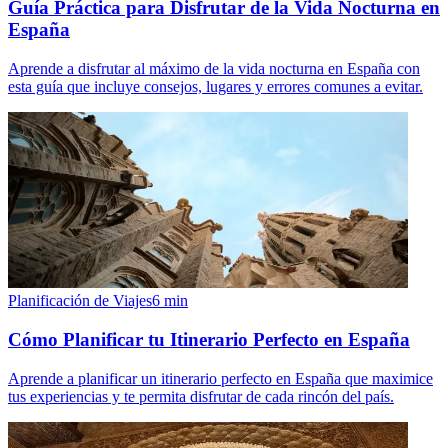
Guía Práctica para Disfrutar de la Vida Nocturna en
España
Aprende a disfrutar al máximo de la vida nocturna en España con
esta guía que incluye consejos, lugares y errores comunes a evitar.
Planificación de Viajes
6
min
Cómo Planificar tu Itinerario Perfecto en España
Aprende a planificar un itinerario perfecto en España que maximice
tus experiencias y te permita disfrutar de cada rincón del país.