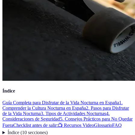
Índice
Guía Completa para Disfrutar de la Vida Nocturna en España
1.
Comprender la Cultura Nocturna en España
2. Pasos para Disfrutar
de la Vida Nocturna
3. Tipos de Actividades Nocturnas
4.
Consideraciones de Seguridad
5. Consejos Prácticos para No Quedar
Fuera
Checklist antes de salir:
📺 Recursos Video
Glossario
FAQ
Índice
(
10
secciones
)