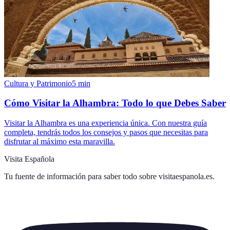
Cultura y Patrimonio
5
min
Cómo Visitar la Alhambra: Todo lo que Debes Saber
Visitar la Alhambra es una experiencia única. Con nuestra guía
completa, tendrás todos los consejos y pasos que necesitas para
disfrutar al máximo esta maravilla.
Visita Española
Tu fuente de información para saber todo sobre
visitaespanola.es
.