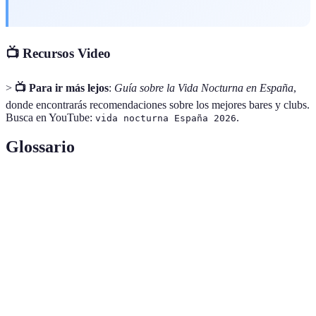
📺 Recursos Video
>
📺 Para ir más lejos
:
Guía sobre la Vida Nocturna en España
,
donde encontrarás recomendaciones sobre los mejores bares y clubs.
Busca en YouTube:
.
vida nocturna España 2026
Glossario
Terme
Définition
Pequeñas porciones de alimentos que se sirven como
Tapas
aperitivos.
Establecimiento donde se puede bailar y disfrutar de
Discoteca
música.