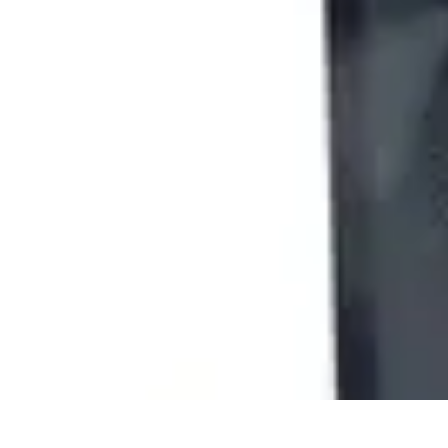
Visita Española
Consejos de Viaje
Alojamiento
Estilo de Vida
Destinos
Cultura
Visita Española