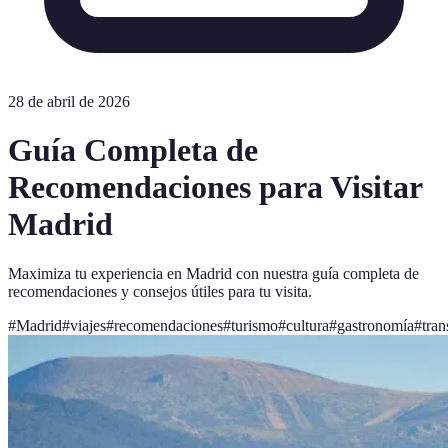
28 de abril de 2026
Guía Completa de
Recomendaciones para Visitar
Madrid
Maximiza tu experiencia en Madrid con nuestra guía completa de
recomendaciones y consejos útiles para tu visita.
#
Madrid
#
viajes
#
recomendaciones
#
turismo
#
cultura
#
gastronomía
#
tran