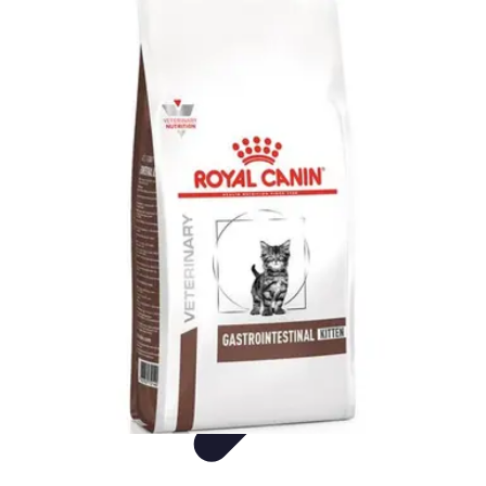
Visita Española
Consejos de Viaje
Alojamiento
Estilo de Vida
Destinos
Cultura
Visita Española