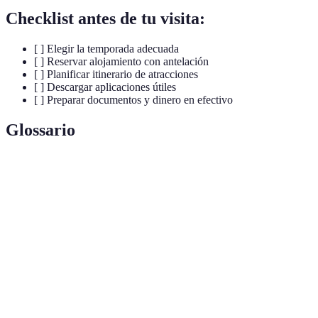
Checklist antes de tu visita:
[ ] Elegir la temporada adecuada
[ ] Reservar alojamiento con antelación
[ ] Planificar itinerario de atracciones
[ ] Descargar aplicaciones útiles
[ ] Preparar documentos y dinero en efectivo
Glossario
Terme
Définition
Tapas
Pequeños platos de comida típica española.
Flamenco
Estilo musical y de danza tradicional de España.
Churro
Postre frito, a menudo acompañado de chocolate.