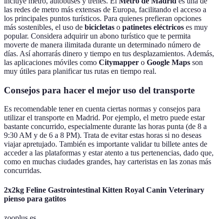
incluye metro, autobuses y trenes. El
Metro de Madrid
es una de
las redes de metro más extensas de Europa, facilitando el acceso a
los principales puntos turísticos. Para quienes prefieran opciones
más sostenibles, el uso de
bicicletas
o
patinetes eléctricos
es muy
popular. Considera adquirir un abono turístico que te permita
moverte de manera ilimitada durante un determinado número de
días. Así ahorrarás dinero y tiempo en tus desplazamientos. Además,
las aplicaciones móviles como
Citymapper
o
Google Maps
son
muy útiles para planificar tus rutas en tiempo real.
Consejos para hacer el mejor uso del transporte
Es recomendable tener en cuenta ciertas normas y consejos para
utilizar el transporte en Madrid. Por ejemplo, el metro puede estar
bastante concurrido, especialmente durante las horas punta (de 8 a
9:30 AM y de 6 a 8 PM). Trata de evitar estas horas si no deseas
viajar apretujado. También es importante validar tu billete antes de
acceder a las plataformas y estar atento a tus pertenencias, dado que,
como en muchas ciudades grandes, hay carteristas en las zonas más
concurridas.
2x2kg Feline Gastrointestinal Kitten Royal Canin Veterinary
pienso para gatitos
zooplus.es