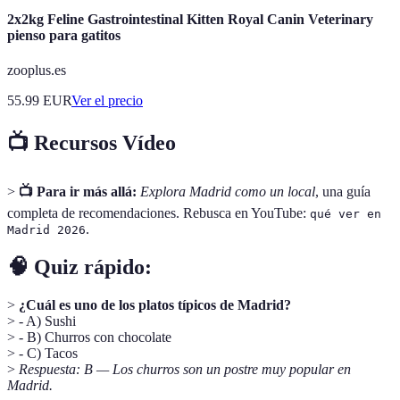
2x2kg Feline Gastrointestinal Kitten Royal Canin Veterinary
pienso para gatitos
zooplus.es
55.99
EUR
Ver el precio
📺 Recursos Vídeo
>
📺 Para ir más allá:
Explora Madrid como un local
, una guía
completa de recomendaciones. Rebusca en YouTube:
qué ver en
.
Madrid 2026
🧠 Quiz rápido:
>
¿Cuál es uno de los platos típicos de Madrid?
> - A) Sushi
> - B) Churros con chocolate
> - C) Tacos
>
Respuesta: B — Los churros son un postre muy popular en
Madrid.