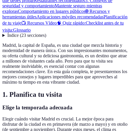
que debes probar
Restaurantes recomendados
5. Consejos de
seguridad y comportamiento
Mantente seguro mientras
exploras
Comportamiento en lugares públicos
🌐 Recursos y
herramientas útiles
Aplicaciones móviles recomendadas
Planificación
de tu viaje
📺 Recursos Vídeo
🧠 Quiz rápido:
Checklist antes de tu
visita:
Glossario
Índice
(
23
secciones
)
Madrid, la capital de España, es una ciudad que mezcla historia y
modernidad de manera única. Con sus impresionantes monumentos,
su oferta cultural y su deliciosa gastronomía, es un destino que atrae
a millones de visitantes cada año. Pero para que tu visita sea
realmente inolvidable, es esencial contar con algunas
recomendaciones clave. En esta guía completa, te presentaremos los
mejores consejos y lugares imperdibles para que aproveches al
máximo tu tiempo en esta vibrante ciudad.
1. Planifica tu visita
Elige la temporada adecuada
Elegir cuándo visitar Madrid es crucial. La mejor época para
disfrutar de la ciudad es en primavera (de marzo a mayo) y en otoño
(de septiembre a noviembre). Durante estos meses, el clima es