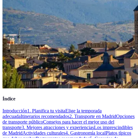
Índice
Introducción
1. Planifica tu visita
Elige la temporada
adecuada
Itinerarios recomendados
2. Transporte en Madrid
Opciones
de transporte público
Consejos para hacer el mejor uso del
transporte
3. Mejores atracciones y experiencias
Los imprescindibles
de Madrid
Actividades culturales
4. Gastronomía local
Platos típicos