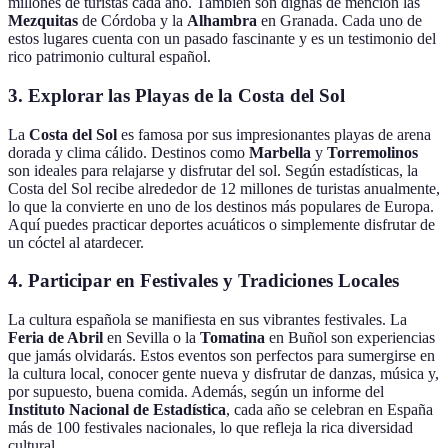
millones de turistas cada año. También son dignas de mención las
Mezquitas
de Córdoba y la
Alhambra
en Granada. Cada uno de
estos lugares cuenta con un pasado fascinante y es un testimonio del
rico patrimonio cultural español.
3. Explorar las Playas de la Costa del Sol
La
Costa del Sol
es famosa por sus impresionantes playas de arena
dorada y clima cálido. Destinos como
Marbella
y
Torremolinos
son ideales para relajarse y disfrutar del sol. Según estadísticas, la
Costa del Sol recibe alrededor de 12 millones de turistas anualmente,
lo que la convierte en uno de los destinos más populares de Europa.
Aquí puedes practicar deportes acuáticos o simplemente disfrutar de
un cóctel al atardecer.
4. Participar en Festivales y Tradiciones Locales
La cultura española se manifiesta en sus vibrantes festivales. La
Feria de Abril
en Sevilla o la
Tomatina
en Buñol son experiencias
que jamás olvidarás. Estos eventos son perfectos para sumergirse en
la cultura local, conocer gente nueva y disfrutar de danzas, música y,
por supuesto, buena comida. Además, según un informe del
Instituto Nacional de Estadística
, cada año se celebran en España
más de 100 festivales nacionales, lo que refleja la rica diversidad
cultural.