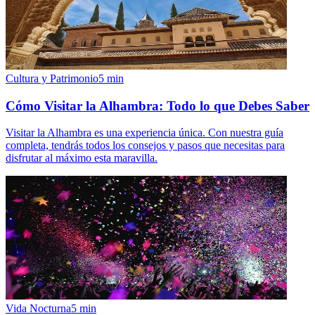
Cultura y Patrimonio
5
min
Cómo Visitar la Alhambra: Todo lo que Debes Saber
Visitar la Alhambra es una experiencia única. Con nuestra guía
completa, tendrás todos los consejos y pasos que necesitas para
disfrutar al máximo esta maravilla.
Vida Nocturna
5
min