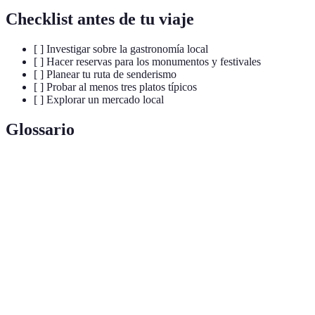
Checklist antes de tu viaje
[ ] Investigar sobre la gastronomía local
[ ] Hacer reservas para los monumentos y festivales
[ ] Planear tu ruta de senderismo
[ ] Probar al menos tres platos típicos
[ ] Explorar un mercado local
Glossario
Terme
Définition
Platos pequeños típicos de España, ideales para
Tapas
compartir.
Estilo musical y de danza andaluz que refleja la
Flamenco
identidad cultural de España.
Plato tradicional originario de Valencia, preparado
Paella
con arroz y varios ingredientes.