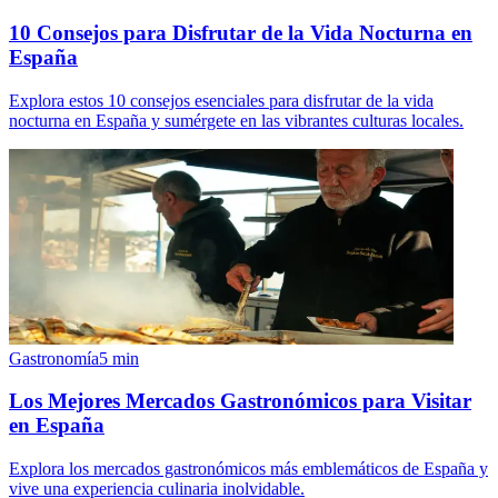
10 Consejos para Disfrutar de la Vida Nocturna en
España
Explora estos 10 consejos esenciales para disfrutar de la vida
nocturna en España y sumérgete en las vibrantes culturas locales.
Gastronomía
5
min
Los Mejores Mercados Gastronómicos para Visitar
en España
Explora los mercados gastronómicos más emblemáticos de España y
vive una experiencia culinaria inolvidable.