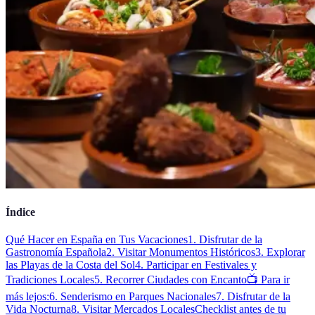
Índice
Qué Hacer en España en Tus Vacaciones
1. Disfrutar de la
Gastronomía Española
2. Visitar Monumentos Históricos
3. Explorar
las Playas de la Costa del Sol
4. Participar en Festivales y
Tradiciones Locales
5. Recorrer Ciudades con Encanto
📺 Para ir
más lejos:
6. Senderismo en Parques Nacionales
7. Disfrutar de la
Vida Nocturna
8. Visitar Mercados Locales
Checklist antes de tu