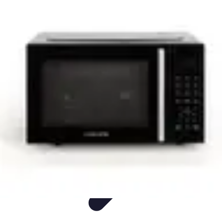
Visita Española
Consejos de Viaje
Alojamiento
Estilo de Vida
Destinos
Cultura
Visita Española