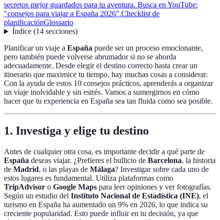
secretos mejor guardados para tu aventura. Busca en YouTube:
"consejos para viajar a España 2026".
Checklist de
planificación
Glossario
Índice
(
14
secciones
)
Planificar un viaje a
España
puede ser un proceso emocionante,
pero también puede volverse abrumador si no se aborda
adecuadamente. Desde elegir el destino correcto hasta crear un
itinerario que maximice tu tiempo, hay muchas cosas a considerar.
Con la ayuda de estos 10 consejos prácticos, aprenderás a organizar
un viaje inolvidable y sin estrés. Vamos a sumergirnos en cómo
hacer que tu experiencia en España sea tan fluida como sea posible.
1. Investiga y elige tu destino
Antes de cualquier otra cosa, es importante decidir a qué parte de
España
deseas viajar. ¿Prefieres el bullicio de
Barcelona
, la historia
de
Madrid
, o las playas de
Málaga
? Investigar sobre cada uno de
estos lugares es fundamental. Utiliza plataformas como
TripAdvisor
o
Google Maps
para leer opiniones y ver fotografías.
Según un estudio del
Instituto Nacional de Estadística (INE)
, el
turismo en España ha aumentado un 9% en 2026, lo que indica su
creciente popularidad. Esto puede influir en tu decisión, ya que