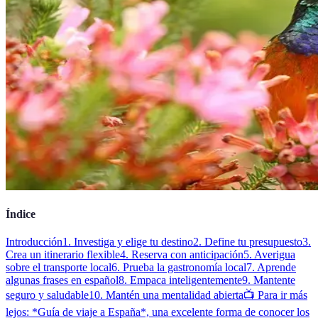
Índice
Introducción
1. Investiga y elige tu destino
2. Define tu presupuesto
3.
Crea un itinerario flexible
4. Reserva con anticipación
5. Averigua
sobre el transporte local
6. Prueba la gastronomía local
7. Aprende
algunas frases en español
8. Empaca inteligentemente
9. Mantente
seguro y saludable
10. Mantén una mentalidad abierta
📺 Para ir más
lejos: *Guía de viaje a España*, una excelente forma de conocer los