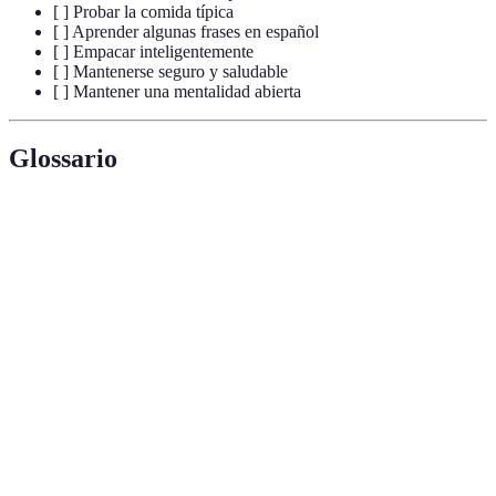
[ ] Probar la comida típica
[ ] Aprender algunas frases en español
[ ] Empacar inteligentemente
[ ] Mantenerse seguro y saludable
[ ] Mantener una mentalidad abierta
Glossario
Terme
Définition
Alta Velocidad Española, tren de alta velocidad que
AVE
conecta las principales ciudades.
Pequeñas porciones de comida que se suelen compartir
Tapas
entre amigos.
Plato típico de arroz originario de Valencia, generalmente
Paella
con mariscos o carne.