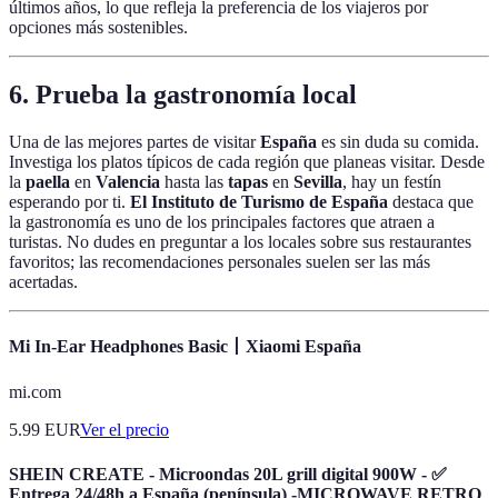
últimos años, lo que refleja la preferencia de los viajeros por
opciones más sostenibles.
6. Prueba la gastronomía local
Una de las mejores partes de visitar
España
es sin duda su comida.
Investiga los platos típicos de cada región que planeas visitar. Desde
la
paella
en
Valencia
hasta las
tapas
en
Sevilla
, hay un festín
esperando por ti.
El Instituto de Turismo de España
destaca que
la gastronomía es uno de los principales factores que atraen a
turistas. No dudes en preguntar a los locales sobre sus restaurantes
favoritos; las recomendaciones personales suelen ser las más
acertadas.
Mi In-Ear Headphones Basic丨Xiaomi España
mi.com
5.99
EUR
Ver el precio
SHEIN CREATE - Microondas 20L grill digital 900W - ✅
Entrega 24/48h a España (península) -MICROWAVE RETRO