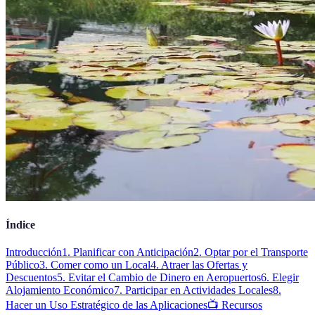
Índice
Introducción
1. Planificar con Anticipación
2. Optar por el Transporte
Público
3. Comer como un Local
4. Atraer las Ofertas y
Descuentos
5. Evitar el Cambio de Dinero en Aeropuertos
6. Elegir
Alojamiento Económico
7. Participar en Actividades Locales
8.
Hacer un Uso Estratégico de las Aplicaciones
📺 Recursos