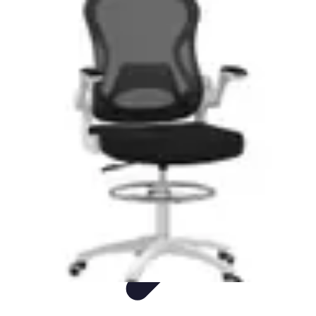
Visita Española
Consejos de Viaje
Alojamiento
Estilo de Vida
Destinos
Cultura
Visita Española