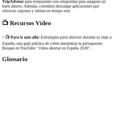
TripAdvisor
para restaurantes son estupendas para asegurar un
buen ahorro. Además, considera descargar aplicaciones que
ofrezcan cupones y ofertas en tiempo real.
📺 Recursos Vídeo
>
📺 Para ir más allá:
Estrategias para ahorrar durante tu viaje a
España
, una guía práctica de cómo maximizar tu presupuesto.
Busque en YouTube: "cómo ahorrar en España 2026".
Glossario
Terme
Définition
Alojamiento
Opciones de hospedaje a bajo costo que incluyen
económico
hostales y apartamentos.
Transporte
Sistema de movilidad urbana utilizando
público
autobuses, metros y tranvías.