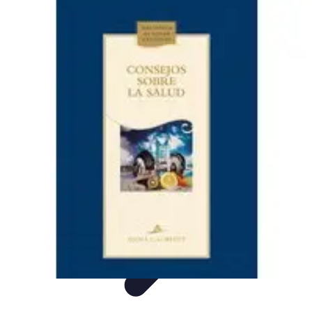
Visita Española
Consejos de Viaje
Alojamiento
Estilo de Vida
Destinos
Cultura
Visita Española