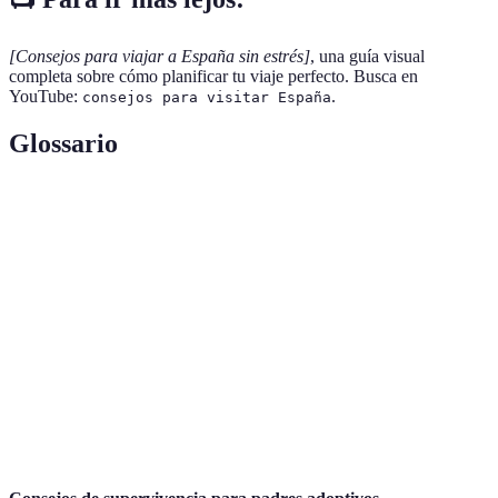
[Consejos para viajar a España sin estrés]
, una guía visual
completa sobre cómo planificar tu viaje perfecto. Busca en
YouTube:
.
consejos para visitar España
Glossario
Terme
Définition
Platos pequeños típicos de la gastronomía española que se
Tapas
comparten entre varios comensales.
Alta Velocidad Española, el sistema de trenes de alta
AVE
velocidad en España.
Un breve descanso o sueño que se toma después del
Siesta
almuerzo, común en la cultura española.