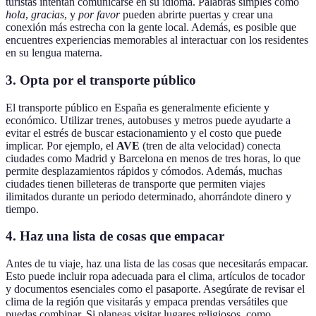
turistas intentan comunicarse en su idioma. Palabras simples como
hola
,
gracias
, y
por favor
pueden abrirte puertas y crear una
conexión más estrecha con la gente local. Además, es posible que
encuentres experiencias memorables al interactuar con los residentes
en su lengua materna.
3. Opta por el transporte público
El transporte público en España es generalmente eficiente y
económico. Utilizar trenes, autobuses y metros puede ayudarte a
evitar el estrés de buscar estacionamiento y el costo que puede
implicar. Por ejemplo, el
AVE
(tren de alta velocidad) conecta
ciudades como Madrid y Barcelona en menos de tres horas, lo que
permite desplazamientos rápidos y cómodos. Además, muchas
ciudades tienen billeteras de transporte que permiten viajes
ilimitados durante un periodo determinado, ahorrándote dinero y
tiempo.
4. Haz una lista de cosas que empacar
Antes de tu viaje, haz una lista de las cosas que necesitarás empacar.
Esto puede incluir ropa adecuada para el clima, artículos de tocador
y documentos esenciales como el pasaporte. Asegúrate de revisar el
clima de la región que visitarás y empaca prendas versátiles que
puedas combinar. Si planeas visitar lugares religiosos, como