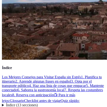
Índice
Los Mejores Consejos para Visitar España sin Estrés
1. Planifica tu
itinerario
2. Aprende algunas frases en español
3. Opta por el
transporte público
4. Haz una lista de cosas que empacar
5. Mantente
conectado
6. Saborea la gastronomía local
7. Respeta las costumbres
locales
8. Reserva con anticipación
📺 Para ir más
lejos:
Glossario
Checklist antes de viajar
Quiz rápido:
Índice
(
13
secciones
)