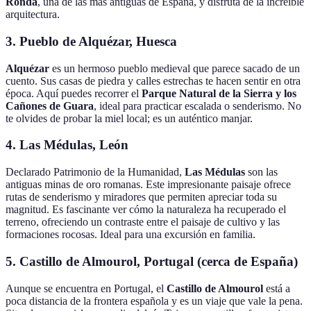
Ronda
, una de las más antiguas de España, y disfruta de la increíble
arquitectura.
3.
Pueblo de Alquézar, Huesca
Alquézar
es un hermoso pueblo medieval que parece sacado de un
cuento. Sus casas de piedra y calles estrechas te hacen sentir en otra
época. Aquí puedes recorrer el
Parque Natural de la Sierra y los
Cañones de Guara
, ideal para practicar escalada o senderismo. No
te olvides de probar la miel local; es un auténtico manjar.
4.
Las Médulas, León
Declarado Patrimonio de la Humanidad,
Las Médulas
son las
antiguas minas de oro romanas. Este impresionante paisaje ofrece
rutas de senderismo y miradores que permiten apreciar toda su
magnitud. Es fascinante ver cómo la naturaleza ha recuperado el
terreno, ofreciendo un contraste entre el paisaje de cultivo y las
formaciones rocosas. Ideal para una excursión en familia.
5.
Castillo de Almourol, Portugal (cerca de España)
Aunque se encuentra en Portugal, el
Castillo de Almourol
está a
poca distancia de la frontera española y es un viaje que vale la pena.