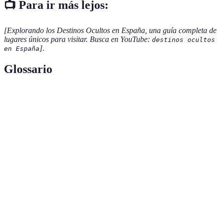
📺 Para ir más lejos:
[Explorando los Destinos Ocultos en España, una guía completa de
lugares únicos para visitar. Busca en YouTube:
destinos ocultos
]
.
en España
Glossario
Terme
Définition
Actividad que consiste en caminar por la
Senderismo
montaña.
Patrimonio de la
Lugares reconocidos por la UNESCO por su
Humanidad
importancia cultural o natural.
Conjunto de platos y bebidas típicos de una
Gastronomía
región.