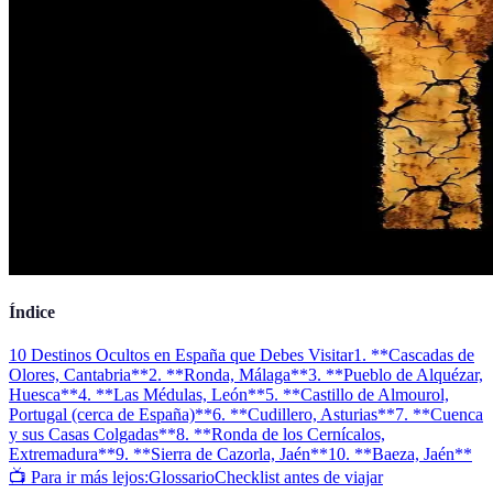
Índice
10 Destinos Ocultos en España que Debes Visitar
1. **Cascadas de
Olores, Cantabria**
2. **Ronda, Málaga**
3. **Pueblo de Alquézar,
Huesca**
4. **Las Médulas, León**
5. **Castillo de Almourol,
Portugal (cerca de España)**
6. **Cudillero, Asturias**
7. **Cuenca
y sus Casas Colgadas**
8. **Ronda de los Cernícalos,
Extremadura**
9. **Sierra de Cazorla, Jaén**
10. **Baeza, Jaén**
📺 Para ir más lejos:
Glossario
Checklist antes de viajar