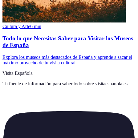
Cultura y Arte
6
min
Todo lo que Necesitas Saber para Visitar los Museos
de España
Explora los museos más destacados de España y aprende a sacar el
máximo provecho de tu visita cultural.
Visita Española
Tu fuente de información para saber todo sobre
visitaespanola.es
.