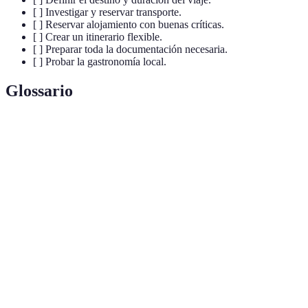
[ ] Investigar y reservar transporte.
[ ] Reservar alojamiento con buenas críticas.
[ ] Crear un itinerario flexible.
[ ] Preparar toda la documentación necesaria.
[ ] Probar la gastronomía local.
Glossario
Terme
Définition
Programa o plan que detalla las actividades
Itinerario
previstas durante el viaje.
Pase que permite viajar en tren por varios países
Eurail
europeos.
Práctica que promueve un enfoque sostenible en los
Turismo
viajes, minimizando el impacto negativo en
responsable
comunidades y medio ambiente.