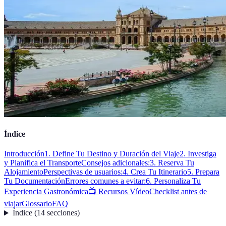
Índice
Introducción
1. Define Tu Destino y Duración del Viaje
2. Investiga
y Planifica el Transporte
Consejos adicionales:
3. Reserva Tu
Alojamiento
Perspectivas de usuarios:
4. Crea Tu Itinerario
5. Prepara
Tu Documentación
Errores comunes a evitar:
6. Personaliza Tu
Experiencia Gastronómica
📺 Recursos Vídeo
Checklist antes de
viajar
Glossario
FAQ
Índice
(
14
secciones
)