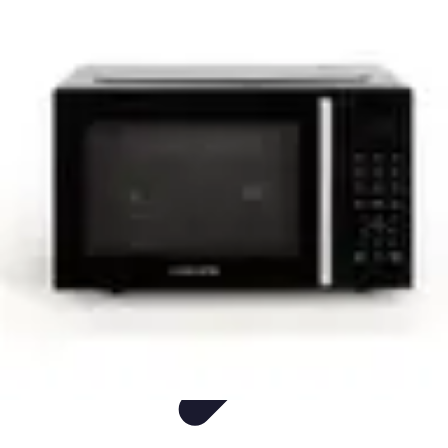
Visita Española
Consejos de Viaje
Alojamiento
Estilo de Vida
Destinos
Cultura
Visita Española