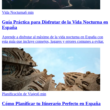
Vida Nocturna
6
min
Guía Práctica para Disfrutar de la Vida Nocturna en
España
Aprende a disfrutar al máximo de la vida nocturna en España con
esta guía que incluye consejos, lugares y errores comunes a evitar.
Planificación de Viajes
6
min
Cómo Planificar tu Itinerario Perfecto en España