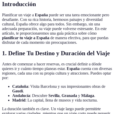
Introducción
Planificar un viaje a
España
puede ser una tarea emocionante pero
desafiante. Con su rica historia, hermosos paisajes y diversidad
cultural, España ofrece algo para todos. Sin embargo, sin una
adecuada preparación, su viaje puede volverse estresante. En este
artículo, te proporcionaremos una guía práctica sobre cómo
planificar tu viaje a España
de manera efectiva, para que puedas
disfrutar de cada momento sin preocupaciones.
1. Define Tu Destino y Duración del Viaje
Antes de comenzar a hacer reservas, es crucial definir a dónde
quieres ir y cuánto tiempo planeas estar.
España
cuenta con diversas
regiones, cada una con su propia cultura y atracciones. Puedes optar
por:
Cataluña
: Visita Barcelona y sus impresionantes obras de
Gaudí
.
Andalucía
: Descubre
Sevilla
,
Granada
y
Málaga
.
Madrid
: La capital, llena de museos y vida nocturna.
La duración también es clave. Un viaje largo puede permitirte
explorar varias ciudades, mientras que un viaje corto puede requerir