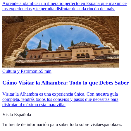
Aprende a planificar un itinerario perfecto en España que maximice
tus experiencias y te permita disfrutar de cada rincón del país.
Cultura y Patrimonio
5
min
Cómo Visitar la Alhambra: Todo lo que Debes Saber
Visitar la Alhambra es una experiencia única. Con nuestra guía
completa, tendrás todos los consejos y pasos que necesitas para
disfrutar al máximo esta maravilla.
Visita Española
Tu fuente de información para saber todo sobre
visitaespanola.es
.