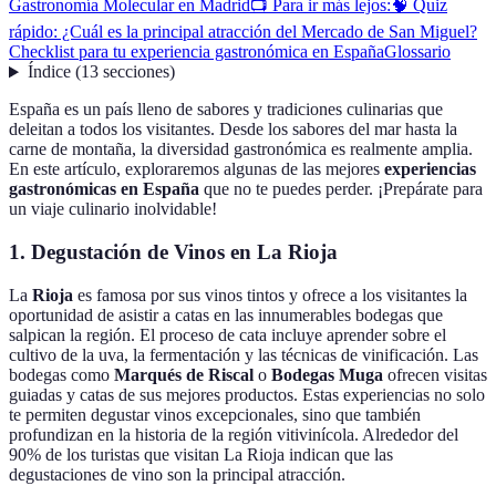
Gastronomía Molecular en Madrid
📺 Para ir más lejos:
🧠 Quiz
rápido: ¿Cuál es la principal atracción del Mercado de San Miguel?
Checklist para tu experiencia gastronómica en España
Glossario
Índice
(
13
secciones
)
España es un país lleno de sabores y tradiciones culinarias que
deleitan a todos los visitantes. Desde los sabores del mar hasta la
carne de montaña, la diversidad gastronómica es realmente amplia.
En este artículo, exploraremos algunas de las mejores
experiencias
gastronómicas en España
que no te puedes perder. ¡Prepárate para
un viaje culinario inolvidable!
1. Degustación de Vinos en La Rioja
La
Rioja
es famosa por sus vinos tintos y ofrece a los visitantes la
oportunidad de asistir a catas en las innumerables bodegas que
salpican la región. El proceso de cata incluye aprender sobre el
cultivo de la uva, la fermentación y las técnicas de vinificación. Las
bodegas como
Marqués de Riscal
o
Bodegas Muga
ofrecen visitas
guiadas y catas de sus mejores productos. Estas experiencias no solo
te permiten degustar vinos excepcionales, sino que también
profundizan en la historia de la región vitivinícola. Alrededor del
90% de los turistas que visitan La Rioja indican que las
degustaciones de vino son la principal atracción.