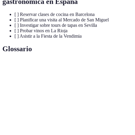
gastronómica en España
[ ] Reservar clases de cocina en Barcelona
[ ] Planificar una visita al Mercado de San Miguel
[ ] Investigar sobre tours de tapas en Sevilla
[ ] Probar vinos en La Rioja
[ ] Asistir a la Fiesta de la Vendimia
Glossario
Terme
Définition
Pequeñas porciones de comida típicas en España,
Tapas
ideales para compartir.
Gastronomía
Técnica culinaria que combina ciencia y arte para
molecular
crear platos innovadores.
Establecimiento donde se producen y almacenan
Bodega
vinos, a menudo abierto a visitantes.