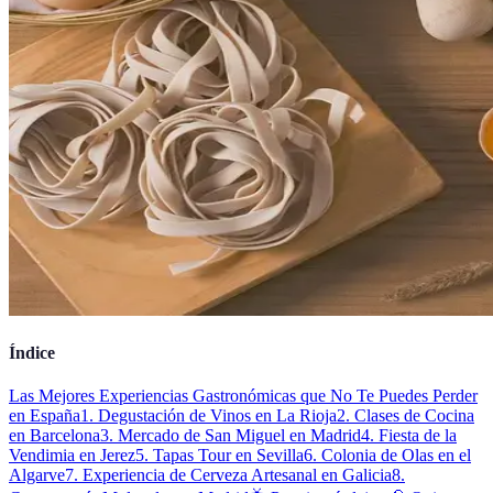
Índice
Las Mejores Experiencias Gastronómicas que No Te Puedes Perder
en España
1. Degustación de Vinos en La Rioja
2. Clases de Cocina
en Barcelona
3. Mercado de San Miguel en Madrid
4. Fiesta de la
Vendimia en Jerez
5. Tapas Tour en Sevilla
6. Colonia de Olas en el
Algarve
7. Experiencia de Cerveza Artesanal en Galicia
8.