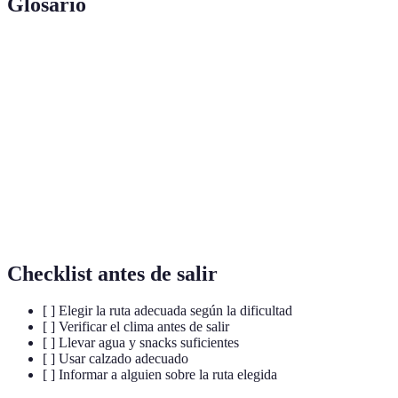
Glosario
Terme
Definición
Senderismo
Actividad de caminar por senderos en la naturaleza.
Picos de
Cadena montañosa que se extiende a través de
Europa
España, famosa por sus vistas.
Camino
Rutas designadas que permiten a los senderistas
Natural
disfrutar del entorno natural.
Checklist antes de salir
[ ] Elegir la ruta adecuada según la dificultad
[ ] Verificar el clima antes de salir
[ ] Llevar agua y snacks suficientes
[ ] Usar calzado adecuado
[ ] Informar a alguien sobre la ruta elegida