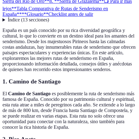
Sierra del Rio de Oro**
8. **Sierra de Grazalema**
📺 Para ir más
lejos
**Tabla Comparativa de Rutas de Senderismo en
España**
**Glosario**
Checklist antes de salir
Índice
(
13
secciones
)
España es un país conocido por su rica diversidad geográfica y
cultural, lo que lo convierte en un destino ideal para los amantes del
senderismo. Desde los majestuosos Pirineos hasta las calmadas
costas andaluzas, hay innumerables rutas de senderismo que ofrecen
paisajes espectaculares y experiencias únicas. En este artículo,
exploraremos las mejores rutas de senderismo en España,
proporcionando información detallada, consejos útiles y anécdotas
de quienes han recorrido estos impresionantes senderos.
1.
Camino de Santiago
El
Camino de Santiago
es posiblemente la ruta de senderismo más
famosa de España. Conocido por su patrimonio cultural y espiritual,
esta ruta atrae a miles de peregrinos cada año. Se extiende a lo largo
de más de 800 km, desde Francia hasta Santiago de Compostela, y
se puede realizar en varias etapas. Esta ruta no solo ofrece una
oportunidad para conectar con la naturaleza, sino también para
conocer la rica historia de España.