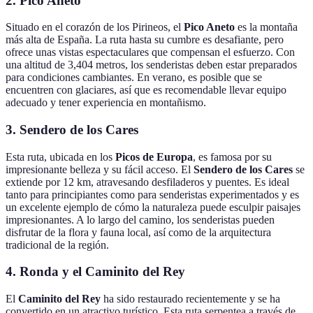
2.
Pico Aneto
Situado en el corazón de los Pirineos, el
Pico Aneto
es la montaña
más alta de España. La ruta hasta su cumbre es desafiante, pero
ofrece unas vistas espectaculares que compensan el esfuerzo. Con
una altitud de 3,404 metros, los senderistas deben estar preparados
para condiciones cambiantes. En verano, es posible que se
encuentren con glaciares, así que es recomendable llevar equipo
adecuado y tener experiencia en montañismo.
3.
Sendero de los Cares
Esta ruta, ubicada en los
Picos de Europa
, es famosa por su
impresionante belleza y su fácil acceso. El
Sendero de los Cares
se
extiende por 12 km, atravesando desfiladeros y puentes. Es ideal
tanto para principiantes como para senderistas experimentados y es
un excelente ejemplo de cómo la naturaleza puede esculpir paisajes
impresionantes. A lo largo del camino, los senderistas pueden
disfrutar de la flora y fauna local, así como de la arquitectura
tradicional de la región.
4.
Ronda y el Caminito del Rey
El
Caminito del Rey
ha sido restaurado recientemente y se ha
convertido en un atractivo turístico. Esta ruta serpentea a través de