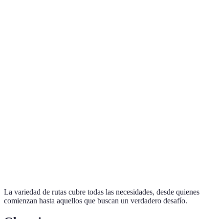
del Rey
Ruta del
Baja
12
Sí
Cares
Parque
Nacional
Baja
15
Sí
de
Garajonay
Camino
Baja
20
Sí
Natural
Sierra de
Alta
12
Sí
Grazalema
La variedad de rutas cubre todas las necesidades, desde quienes
comienzan hasta aquellos que buscan un verdadero desafío.