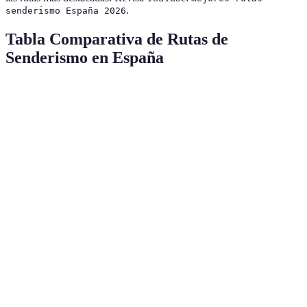
.
senderismo España 2026
Tabla Comparativa de Rutas de
Senderismo en España
Ruta
Dificultad
Longitud (km)
Vistas Espectacular
Camino
de
Media
800
Sí
Santiago
Pico
Alta
18
Sí
Aneto
Sendero
de los
Baja
12
Sí
Cares
Caminito
Media
7.7
Sí