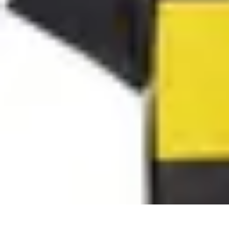
Visita Española
Consejos de Viaje
Alojamiento
Estilo de Vida
Destinos
Cultura
Visita Española