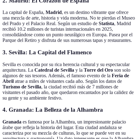
2. Madrid: El Corazón de España
La capital de España,
Madrid
, es un destino vibrante que ofrece
una mezcla de arte, historia y vida moderna. No te pierdas el Museo
del Prado y el Palacio Real. Según un estudio de
Statista
, Madrid
recibió 10.2 millones de turistas internacionales en 2025,
consolidándose como un punto neurálgico en Europa. Pasea por el
Parque del Retiro y disfruta de sus numerosas tapas y restaurantes.
3. Sevilla: La Capital del Flamenco
Sevilla es conocida por su rica herencia cultural y su espectacular
arquitectura. La
Catedral de Sevilla
y la
Torre del Oro
son solo
algunos de sus tesoros. Además, el famoso evento de la
Feria de
Abril
atrae a miles de visitantes cada año. Según los datos de
Turismo de Sevilla
, la ciudad recibió más de 7 millones de
visitantes el pasado año, que quedaron encantados por la calidez de
su gente y su ambiente festivo.
4. Granada: La Belleza de la Alhambra
Granada
es famosa por la Alhambra, un impresionante palacio
árabe que refleja la historia del lugar. Esta ciudad andaluza se
caracteriza por su mezcla de culturas, lo que se puede ver en su
arquitectura y gastronomía. Un dato interesante es que la Alhambra