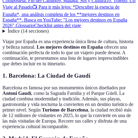
Compostela: Fin del Camino
9. Málaga: Sol y Cultura
10. Toledo: Un
Viaje al Pasado
📺 Para ir más lejos: *Descubre la esencia de
España*, una análisis completa de los **mejores destinos en
España**. Busca en YouTube: "Los mejores destinos en España
2026".
Glossario
Checklist antes del viaje
Índice
(
14
secciones
)
Viajar por España es una experiencia única llena de cultura, historia
y belleza natural.
Los mejores destinos en España
ofrecen una
combinación perfecta de todo lo que un viajero puede desear. A
continuación, te presentamos una lista de lugares imprescindibles
que debes incluir en tu itinerario.
1. Barcelona: La Ciudad de Gaudí
Barcelona es famosa por sus monumentos únicos diseñados por
Antoni Gaudí
, como la Sagrada Familia y el Parque Güell. La
ciudad combina modernidad y tradición. Además, sus playas,
gastronomía y vida nocturna la convierten en un destino turístico de
primer nivel. Según
Turismo de Barcelona
, la ciudad recibió más
de 12 millones de visitantes en 2025, lo que la convierte en una de
las más visitadas de Europa. Recorre sus calles y disfruta de una
experiencia cultural incomparable.