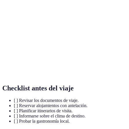
Terme
Définition
Conjunto de bienes culturales, naturales y artísticos,
Patrimonio
herencia de una comunidad.
Tapas típicas de la gastronomía vasca, pequeñas
Pintxos
porciones servidas con bebida.
Organización de las Naciones Unidas para la
UNESCO
Educación, la Ciencia y la Cultura, responsable del
establecimiento de Patrimonios de la Humanidad.
Checklist antes del viaje
[ ] Revisar los documentos de viaje.
[ ] Reservar alojamientos con antelación.
[ ] Planificar itinerarios de visita.
[ ] Informarse sobre el clima de destino.
[ ] Probar la gastronomía local.