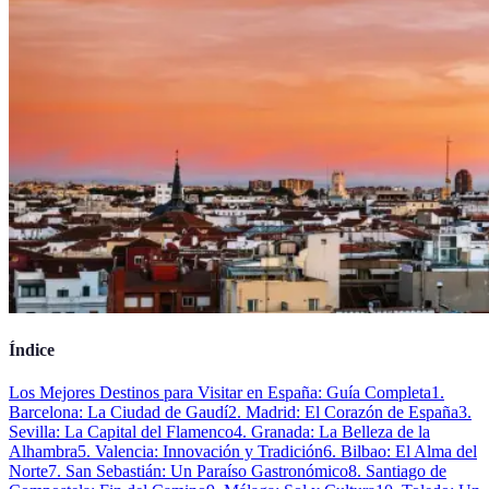
Índice
Los Mejores Destinos para Visitar en España: Guía Completa
1.
Barcelona: La Ciudad de Gaudí
2. Madrid: El Corazón de España
3.
Sevilla: La Capital del Flamenco
4. Granada: La Belleza de la
Alhambra
5. Valencia: Innovación y Tradición
6. Bilbao: El Alma del
Norte
7. San Sebastián: Un Paraíso Gastronómico
8. Santiago de