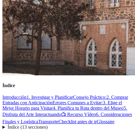
Índice
Introducción
1. Investigar y Planificar
Consejo Práctico:
2. Comprar
Entradas con Anticipación
Errores Comunes a Evitar:
3. Elige el
Mejor Horario para Visitar
4. Planifica tu Ruta dentro del Museo
5.
Disfruta del Arte Interactuando
📺 Recurso Vídeo
6. Consideraciones
Finales y Logística
Transporte
Checklist antes de ir
Glossaire
Índice
(
13
secciones
)