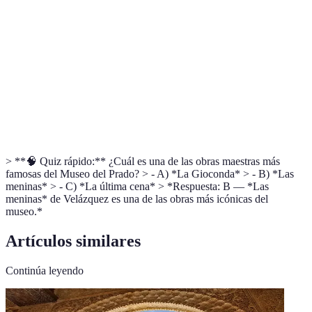
Museo dedicado especialmente a pinturas y
Pinacoteca
obras de arte.
Creaciones artísticas de gran valor y
Obras maestras
reconocimiento universal.
Exposiciones
Colecciones de arte que están disponibles por
temporales
un tiempo limitado.
> **🧠 Quiz rápido:** ¿Cuál es una de las obras maestras más
famosas del Museo del Prado? > - A) *La Gioconda* > - B) *Las
meninas* > - C) *La última cena* > *Respuesta: B — *Las
meninas* de Velázquez es una de las obras más icónicas del
museo.*
Artículos similares
Continúa leyendo