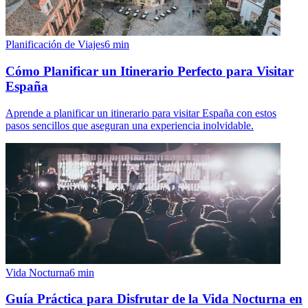
Planificación de Viajes
6
min
Cómo Planificar un Itinerario Perfecto para Visitar
España
Aprende a planificar un itinerario para visitar España con estos
pasos sencillos que aseguran una experiencia inolvidable.
Vida Nocturna
6
min
Guía Práctica para Disfrutar de la Vida Nocturna en