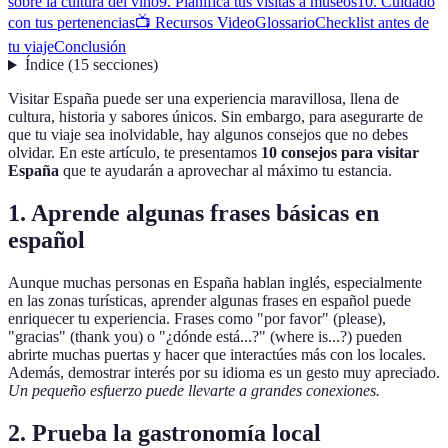
sobre la cultura del vino
9. Planifica tus visitas a museos
10. Cuidado
con tus pertenencias
📺 Recursos Video
Glossario
Checklist antes de
tu viaje
Conclusión
Índice
(
15
secciones
)
Visitar España puede ser una experiencia maravillosa, llena de
cultura, historia y sabores únicos. Sin embargo, para asegurarte de
que tu viaje sea inolvidable, hay algunos consejos que no debes
olvidar. En este artículo, te presentamos
10 consejos para visitar
España
que te ayudarán a aprovechar al máximo tu estancia.
1. Aprende algunas frases básicas en
español
Aunque muchas personas en España hablan inglés, especialmente
en las zonas turísticas, aprender algunas frases en español puede
enriquecer tu experiencia. Frases como "por favor" (please),
"gracias" (thank you) o "¿dónde está...?" (where is...?) pueden
abrirte muchas puertas y hacer que interactúes más con los locales.
Además, demostrar interés por su idioma es un gesto muy apreciado.
Un pequeño esfuerzo puede llevarte a grandes conexiones.
2. Prueba la gastronomía local