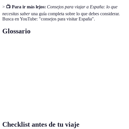
>
📺 Para ir más lejos:
Consejos para viajar a España: lo que
necesitas saber
una guía completa sobre lo que debes considerar.
Busca en YouTube: "consejos para visitar España".
Glossario
Terme
Définition
Pequeñas porciones de comida que se sirven como
Tapas
aperitivo en bares y restaurantes.
Celebración o festival que puede incluir música, baile y
Fiesta
comida típica.
Breve descanso que se realiza después de la comida,
Siesta
común en la cultura española.
Checklist antes de tu viaje