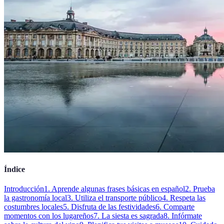
Índice
Introducción
1. Aprende algunas frases básicas en español
2. Prueba
la gastronomía local
3. Utiliza el transporte público
4. Respeta las
costumbres locales
5. Disfruta de las festividades
6. Comparte
momentos con los lugareños
7. La siesta es sagrada
8. Infórmate