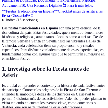
Planifica tu Logística
8. Documenta tu Experiencia
9. Participa
Activamente
10. Usa Recursos Digitales
📺 Para ir más lejos:
**Fiestas Tradicionales en España**
Checklist antes de asistir a las
fiestas
Glossario
FAQ
Índice
(
15
secciones
)
Las
fiestas tradicionales en España
son una parte esencial de la
rica cultura del país. Estas festividades, que a menudo tienen raíces
históricas y religiosas, atraen tanto a locales como a turistas. Desde
la famosa
Semana Santa
en Sevilla hasta las vibrantes
Fallas de
Valencia
, cada celebración tiene su propio encanto y rituales
específicos. Para disfrutar verdaderamente de estas experiencias, es
fundamental contar con algunos tips que te permitirán sumergirte en
el ambiente festivo.
1. Investiga sobre la Fiesta antes de
Asistir
Es crucial comprender el contexto y la historia de cada festival antes
de participar. Conocer los orígenes de la
Fiesta de San Fermín
o
entender la simbología detrás de los disfraces en
Carnaval
te
permitirá disfrutar más de las actividades. Además, puedes planear tu
visita teniendo en cuenta los eventos clave, como conciertos o
desfiles, que son parte integral de estas celebraciones.