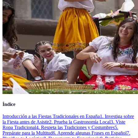
Índice
Introducción a las Fiestas Tradicionales en España
1. Investiga sobre
la Fiesta antes de Asistir
2. Prueba la Gastronomía Local
3. Viste
Ropa Tradicional
4. Respeta las Tradiciones y Costumbres
5.
Prepárate para la Multitud
6. Aprende algunas Frases en Español
7.