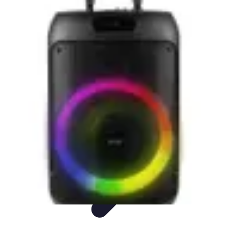
Visita Española
Consejos de Viaje
Alojamiento
Estilo de Vida
Destinos
Cultura
Visita Española