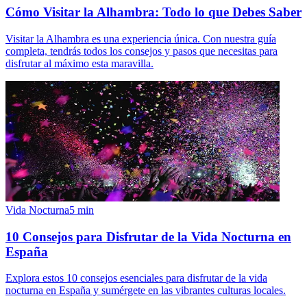
Cómo Visitar la Alhambra: Todo lo que Debes Saber
Visitar la Alhambra es una experiencia única. Con nuestra guía
completa, tendrás todos los consejos y pasos que necesitas para
disfrutar al máximo esta maravilla.
Vida Nocturna
5
min
10 Consejos para Disfrutar de la Vida Nocturna en
España
Explora estos 10 consejos esenciales para disfrutar de la vida
nocturna en España y sumérgete en las vibrantes culturas locales.