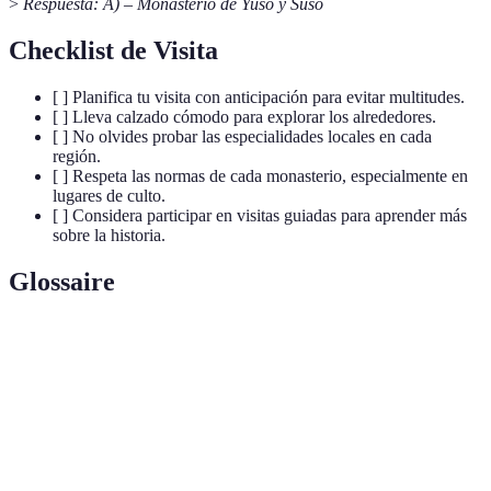
>
Respuesta: A) – Monasterio de Yuso y Suso
Checklist de Visita
[ ] Planifica tu visita con anticipación para evitar multitudes.
[ ] Lleva calzado cómodo para explorar los alrededores.
[ ] No olvides probar las especialidades locales en cada
región.
[ ] Respeta las normas de cada monasterio, especialmente en
lugares de culto.
[ ] Considera participar en visitas guiadas para aprender más
sobre la historia.
Glossaire
Terme
Definición
Orden monástica que fomenta la simplicidad y
Cisterciense
austeridad en sus monasterios.
Estilo arquitectónico europeo medieval
Románico