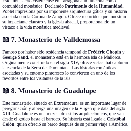
Este monasterio cisterciense en Tarragona aún funciona como
comunidad monástica. Declarado
Patrimonio de la Humanidad
,
Poblet impresiona por su imponente arquitectura gótica y su historia
asociada con la Corona de Aragón. Ofrece recorridos que muestran
su impactante claustro y la iglesia abacial, proporcionando un
vistazo a la vida monástica medieval.
📖 7. Monasterio de Valldemossa
Famoso por haber sido residencia temporal de
Frédéric Chopin
y
George Sand
, el monasterio está en la hermosa isla de Mallorca.
Originalmente construido en el siglo XIV, ofrece vistas that capturan
la esencia de la Serra de Tramuntana. Las historias románticas
asociadas y su entorno pintoresco lo convierten en uno de los
favoritos entre los visitantes de la isla.
📖 8. Monasterio de Guadalupe
Este monasterio, situado en Extremadura, es un importante lugar de
peregrinación y alberga una imagen de la Virgen que data del siglo
XIII. Guadalupe es una mezcla de estilos arquitectónicos, que van
desde el gótico hasta el barroco. Su historia está ligada a
Cristóbal
Colón
, quien ofreció su barco después de su primer viaje a América.