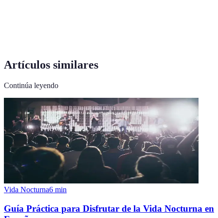
caracterizado por arcos de medio punto.
Estilo artístico europeo del siglo XVII caracterizado
Barroco
por ornamentación excesiva.
Artículos similares
Continúa leyendo
Vida Nocturna
6
min
Guía Práctica para Disfrutar de la Vida Nocturna en