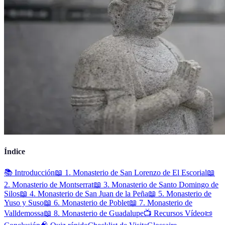
Índice
📚 Introducción
📖 1. Monasterio de San Lorenzo de El Escorial
📖
2. Monasterio de Montserrat
📖 3. Monasterio de Santo Domingo de
Silos
📖 4. Monasterio de San Juan de la Peña
📖 5. Monasterio de
Yuso y Suso
📖 6. Monasterio de Poblet
📖 7. Monasterio de
Valldemossa
📖 8. Monasterio de Guadalupe
📺 Recursos Vídeo
📜