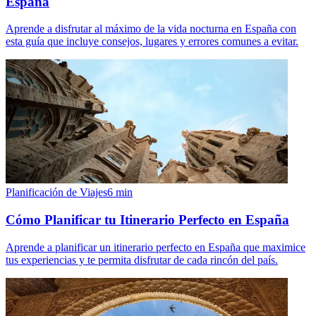
España
Aprende a disfrutar al máximo de la vida nocturna en España con
esta guía que incluye consejos, lugares y errores comunes a evitar.
Planificación de Viajes
6
min
Cómo Planificar tu Itinerario Perfecto en España
Aprende a planificar un itinerario perfecto en España que maximice
tus experiencias y te permita disfrutar de cada rincón del país.