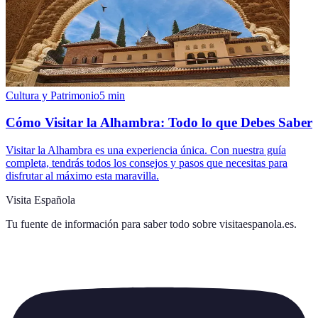
Cultura y Patrimonio
5
min
Cómo Visitar la Alhambra: Todo lo que Debes Saber
Visitar la Alhambra es una experiencia única. Con nuestra guía
completa, tendrás todos los consejos y pasos que necesitas para
disfrutar al máximo esta maravilla.
Visita Española
Tu fuente de información para saber todo sobre
visitaespanola.es
.