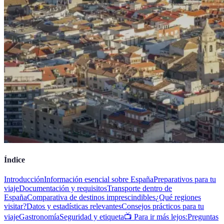
Índice
Introducción
Información esencial sobre España
Preparativos para tu
viaje
Documentación y requisitos
Transporte dentro de
España
Comparativa de destinos imprescindibles
¿Qué regiones
visitar?
Datos y estadísticas relevantes
Consejos prácticos para tu
viaje
Gastronomía
Seguridad y etiqueta
📺 Para ir más lejos:
Preguntas