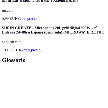
Mi In-Ear Headphones Basic丨Xiaomi España
mi.com
5.99
EUR
Ver el precio
SHEIN CREATE - Microondas 20L grill digital 900W - ✅
Entrega 24/48h a España (península) -MICROWAVE RETRO
es.shein.com
100.95
EUR
Ver el precio
Glossario
Terme
Définition
Petite portion de nourriture servie avec une boisson au
Tapa
bar.
Fiesta
Célébration populaire, souvent liée aux traditions locales.