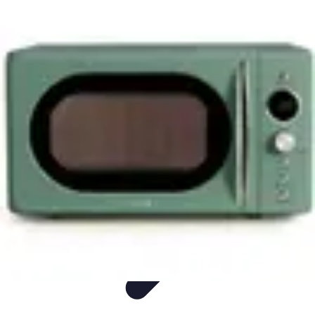
Visita Española
Consejos de Viaje
Alojamiento
Estilo de Vida
Destinos
Cultura
Visita Española