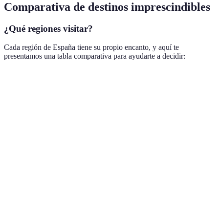
Comparativa de destinos imprescindibles
¿Qué regiones visitar?
Cada región de España tiene su propio encanto, y aquí te
presentamos una tabla comparativa para ayudarte a decidir:
Destino
Atractivos
Clima
Actividades
Museos, vida
Tours
Madrid
nocturna,
Continentales
culturales
gastronomía
Playas,
arquitectura de
Barcelona
Mediterráneo
Playa, arte
Gaudí,
gastronomía
Historia,
Sevilla
Caluroso
Festivales
flamenco, tapas