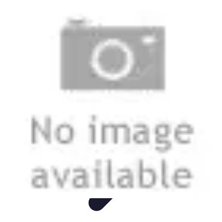
Visita Española
Consejos de Viaje
Alojamiento
Estilo de Vida
Destinos
Cultura
Visita Española