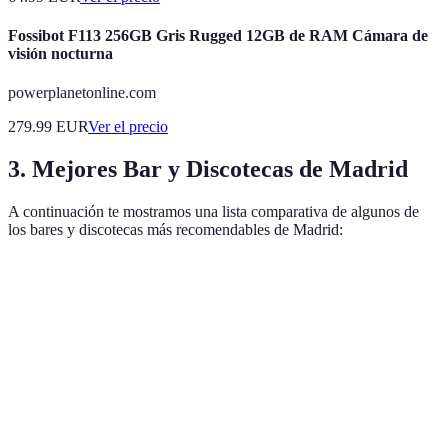
Fossibot F113 256GB Gris Rugged 12GB de RAM Cámara de
visión nocturna
powerplanetonline.com
279.99
EUR
Ver el precio
3. Mejores Bar y Discotecas de Madrid
A continuación te mostramos una lista comparativa de algunos de
los bares y discotecas más recomendables de Madrid:
Establecimiento
Ubicación
Tipo de Ocio
Ambiente
Bar Cock
Centro
Cocteles
Elegante
Teatro Kapital
Gran Vía
Discoteca
Multicultural
Bar Tomate
Chamberí
Tapas
Chill-out