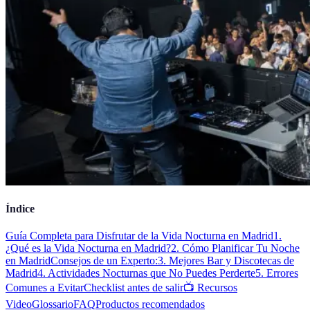
Índice
Guía Completa para Disfrutar de la Vida Nocturna en Madrid
1.
¿Qué es la Vida Nocturna en Madrid?
2. Cómo Planificar Tu Noche
en Madrid
Consejos de un Experto:
3. Mejores Bar y Discotecas de
Madrid
4. Actividades Nocturnas que No Puedes Perderte
5. Errores
Comunes a Evitar
Checklist antes de salir
📺 Recursos
Video
Glossario
FAQ
Productos recomendados