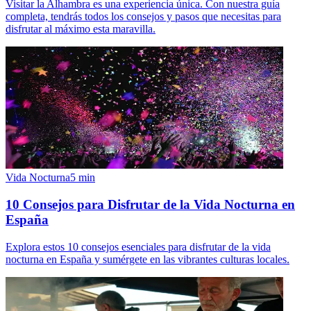
Visitar la Alhambra es una experiencia única. Con nuestra guía
completa, tendrás todos los consejos y pasos que necesitas para
disfrutar al máximo esta maravilla.
Vida Nocturna
5
min
10 Consejos para Disfrutar de la Vida Nocturna en
España
Explora estos 10 consejos esenciales para disfrutar de la vida
nocturna en España y sumérgete en las vibrantes culturas locales.