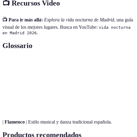
📺 Recursos Video
📺 Para ir más allá:
Explora la vida nocturna de Madrid
, una guía
visual de los mejores lugares. Busca en YouTube:
vida nocturna
.
en Madrid 2026
Glossario
Término
Definición
Coctel
Bebida mezclada a base de diferentes licores y sabores.
Pequeños platos de comida típicos de la gastronomía
Tapas
española.
|
Flamenco
| Estilo musical y danza tradicional española.
Productos recomendados