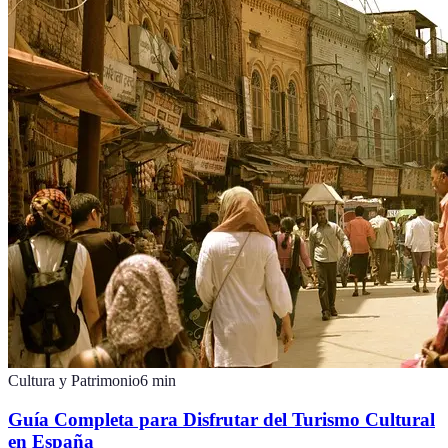
Cultura y Patrimonio
6
min
Guía Completa para Disfrutar del Turismo Cultural
en España