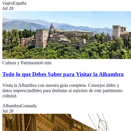
viajes
España
Jul 28
Cultura y Patrimonio
6
min
Todo lo que Debes Saber para Visitar la Alhambra
Visita la Alhambra con nuestra guía completa. Consejos útiles y
datos imprescindibles para disfrutar al máximo de este patrimonio
cultural.
Alhambra
Granada
Jul 28