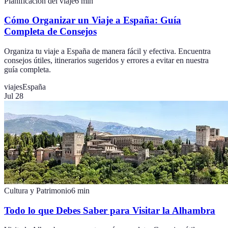
Planificación del viaje
6
min
Cómo Organizar un Viaje a España: Guía
Completa de Consejos
Organiza tu viaje a España de manera fácil y efectiva. Encuentra
consejos útiles, itinerarios sugeridos y errores a evitar en nuestra
guía completa.
viajes
España
Jul 28
Cultura y Patrimonio
6
min
Todo lo que Debes Saber para Visitar la Alhambra