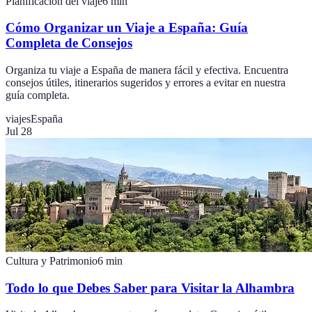
Planificación del viaje
6
min
Cómo Organizar un Viaje a España: Guía
Completa de Consejos
Organiza tu viaje a España de manera fácil y efectiva. Encuentra
consejos útiles, itinerarios sugeridos y errores a evitar en nuestra
guía completa.
viajes
España
Jul 28
Cultura y Patrimonio
6
min
Todo lo que Debes Saber para Visitar la Alhambra