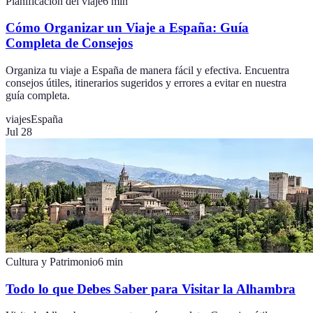
Planificación del viaje
6
min
Cómo Organizar un Viaje a España: Guía
Completa de Consejos
Organiza tu viaje a España de manera fácil y efectiva. Encuentra
consejos útiles, itinerarios sugeridos y errores a evitar en nuestra
guía completa.
viajes
España
Jul 28
Cultura y Patrimonio
6
min
Todo lo que Debes Saber para Visitar la Alhambra