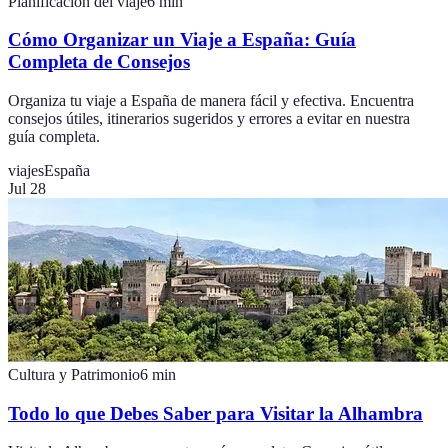
Planificación del viaje
6
min
Cómo Organizar un Viaje a España: Guía
Completa de Consejos
Organiza tu viaje a España de manera fácil y efectiva. Encuentra
consejos útiles, itinerarios sugeridos y errores a evitar en nuestra
guía completa.
viajes
España
Jul 28
Cultura y Patrimonio
6
min
Todo lo que Debes Saber para Visitar la Alhambra