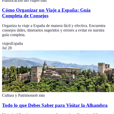
Planificación del viaje
6
min
Cómo Organizar un Viaje a España: Guía
Completa de Consejos
Organiza tu viaje a España de manera fácil y efectiva. Encuentra
consejos útiles, itinerarios sugeridos y errores a evitar en nuestra
guía completa.
viajes
España
Jul 28
Cultura y Patrimonio
6
min
Todo lo que Debes Saber para Visitar la Alhambra