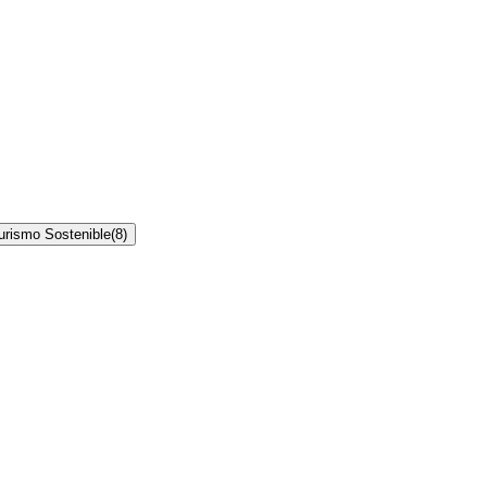
urismo Sostenible
(
8
)