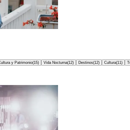
ultura y Patrimonio
(
15
)
Vida Nocturna
(
12
)
Destinos
(
12
)
Cultura
(
11
)
T